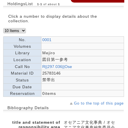
HoldingsList
1
-
1
of about
1
Click a number to display details about the
collection.
No.
0001
Volumes
Library
Mejiro
図目第一参考
Location
Call No
R||297.036||Ose
Material ID
25783146
禁帯出
Status
Due Date
Reservation
0items
Go to the top of this page
Bibliography Details
title and statement of
オセアニア文化事典 / オセ
responsibility area
アニア文化事典編集委員会