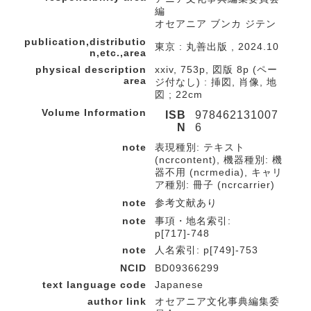
編
オセアニア ブンカ ジテン
publication,distributio
東京 : 丸善出版 , 2024.10
n,etc.,area
physical description
xxiv, 753p, 図版 8p (ペー
area
ジ付なし) : 挿図, 肖像, 地
図 ; 22cm
Volume Information
ISB
978462131007
N
6
note
表現種別: テキスト
(ncrcontent), 機器種別: 機
器不用 (ncrmedia), キャリ
ア種別: 冊子 (ncrcarrier)
note
参考文献あり
note
事項・地名索引:
p[717]-748
note
人名索引: p[749]-753
NCID
BD09366299
text language code
Japanese
author link
オセアニア文化事典編集委