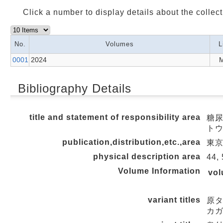
Click a number to display details about the collect
No.
Volumes
L
0001
2024
M
Bibliography Details
title and statement of responsibility area
糖尿
トウ
publication,distribution,etc.,area
東京 
physical description area
44,
Volume Information
vo
variant titles
原
カガ