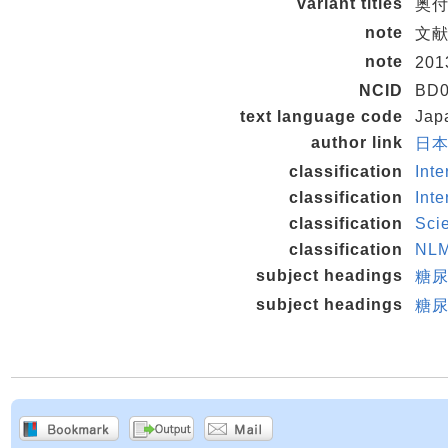
variant titles
奥付タ
note
文
note
20
NCID
BD0
text language code
Jap
author link
日本
classification
Int
classification
Int
classification
Sci
classification
NL
subject headings
糖尿
subject headings
糖尿