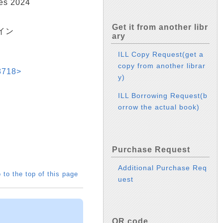
es 2024
Get it from another libr
イン
ary
ILL Copy Request(get a
copy from another librar
718>
y)
ILL Borrowing Request(b
orrow the actual book)
Purchase Request
Additional Purchase Req
 to the top of this page
uest
QR code