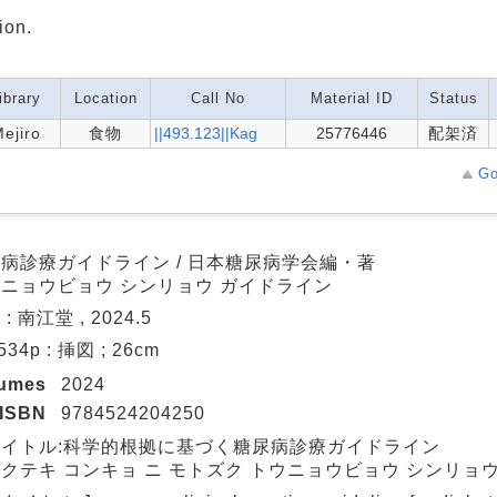
ion.
ibrary
Location
Call No
Material ID
Status
ejiro
食物
||493.123||Kag
25776446
配架済
Go
病診療ガイドライン / 日本糖尿病学会編・著
ニョウビョウ シンリョウ ガイドライン
: 南江堂 , 2024.5
 534p : 挿図 ; 26cm
lumes
2024
ISBN
9784524204250
タイトル:科学的根拠に基づく糖尿病診療ガイドライン
クテキ コンキョ ニ モトズク トウニョウビョウ シンリョ