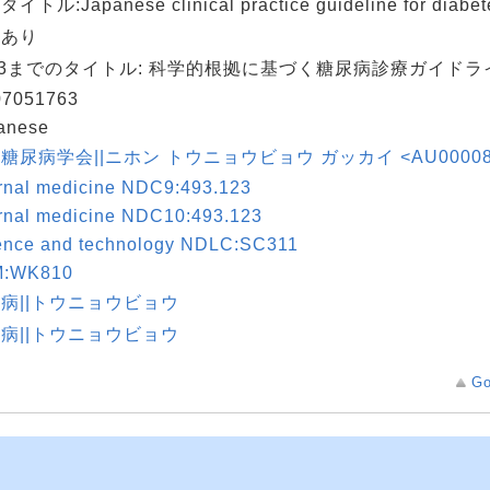
イトル:Japanese clinical practice guideline for diabet
献あり
13までのタイトル: 科学的根拠に基づく糖尿病診療ガイドラ
7051763
anese
糖尿病学会||ニホン トウニョウビョウ ガッカイ <AU00008
ernal medicine NDC9:493.123
ernal medicine NDC10:493.123
ence and technology NDLC:SC311
M:WK810
病||トウニョウビョウ
病||トウニョウビョウ
Go