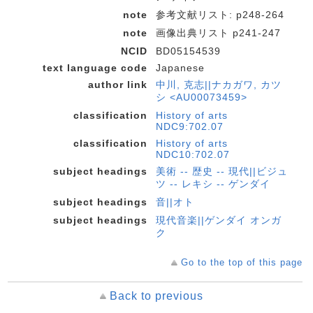
note
参考文献リスト: p248-264
note
画像出典リスト p241-247
NCID
BD05154539
text language code
Japanese
author link
中川, 克志||ナカガワ, カツ
シ <AU00073459>
classification
History of arts
NDC9:702.07
classification
History of arts
NDC10:702.07
subject headings
美術 -- 歴史 -- 現代||ビジュ
ツ -- レキシ -- ゲンダイ
subject headings
音||オト
subject headings
現代音楽||ゲンダイ オンガ
ク
Go to the top of this page
Back to previous