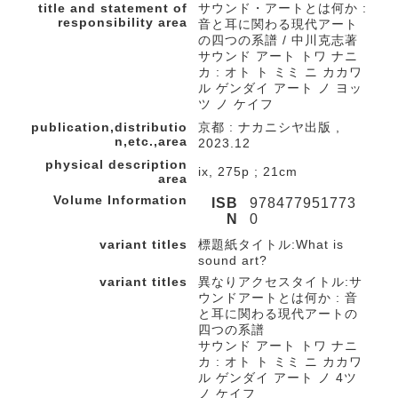
title and statement of
サウンド・アートとは何か :
responsibility area
音と耳に関わる現代アート
の四つの系譜 / 中川克志著
サウンド アート トワ ナニ
カ : オト ト ミミ ニ カカワ
ル ゲンダイ アート ノ ヨッ
ツ ノ ケイフ
publication,distributio
京都 : ナカニシヤ出版 ,
n,etc.,area
2023.12
physical description
ix, 275p ; 21cm
area
Volume Information
ISB
978477951773
N
0
variant titles
標題紙タイトル:What is
sound art?
variant titles
異なりアクセスタイトル:サ
ウンドアートとは何か : 音
と耳に関わる現代アートの
四つの系譜
サウンド アート トワ ナニ
カ : オト ト ミミ ニ カカワ
ル ゲンダイ アート ノ 4ツ
ノ ケイフ