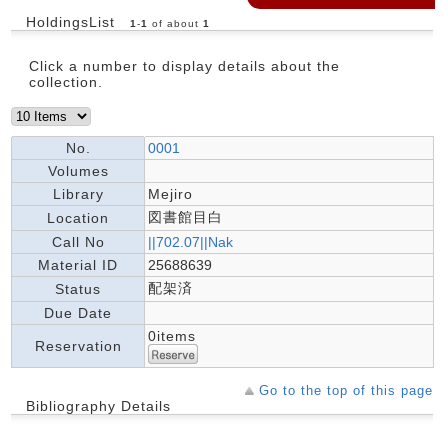
HoldingsList
1
-
1
of about
1
Click a number to display details about the
collection.
No.
0001
Volumes
Library
Mejiro
図書館目白
Location
Call No
||702.07||Nak
Material ID
25688639
配架済
Status
Due Date
0items
Reservation
Go to the top of this page
Bibliography Details