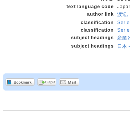
text language code
Japa
author link
渡辺, 
classification
Serie
classification
Serie
subject headings
産業と
subject headings
日本 -