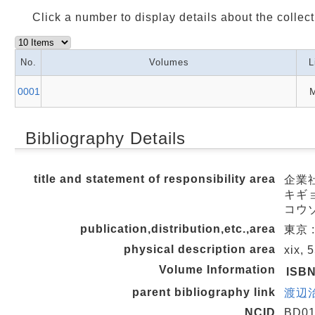
Click a number to display details about the collect
No.
Volumes
L
0001
M
Bibliography Details
title and statement of responsibility area
企業
キギョ
コウ
publication,distribution,etc.,area
東京 :
physical description area
xix, 
Volume Information
ISB
parent bibliography link
渡辺治
NCID
BD01