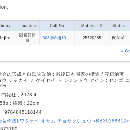
ion.
ibrary
Location
Call No
Material ID
Status
図書館目
配架済
ejiro
||308||Wat||10
25620285
白
Go
社会の形成と自民党政治 : 戦後日本国家の構造 / 渡辺治著
ウ シャカイ ノ ケイセイ ト ジミントウ セイジ : センゴ 
ゾウ
 旬報社 , 2023.4
558p : 挿図 ; 22cm
N
9784845118144
著作集||ワタナベ オサム チョサクシュウ <BB30188812> 
873180