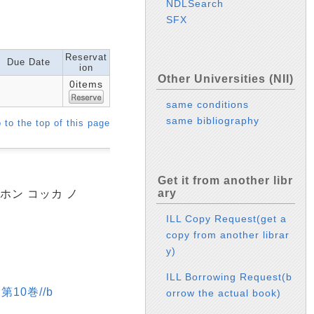
NDLSearch
SFX
Reservat
Due Date
ion
Other Universities (NII)
0items
same conditions
same bibliography
 to the top of this page
Get it from another libr
ary
ニホン コッカ ノ
ILL Copy Request(get a
copy from another librar
y)
ILL Borrowing Request(b
第10巻//b
orrow the actual book)