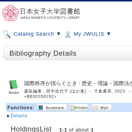
Catalog Search ▼
My JWULIS ▼
Bibliography Details
国際秩序が揺らぐとき : 歴史・理論・国際法
森聡編著 ; 田中佐代子 [ほか著]. -- 千倉書房, 2023. 
<BB30208192>
Functions:
Details
HoldingsList
1
-
1
of about
1