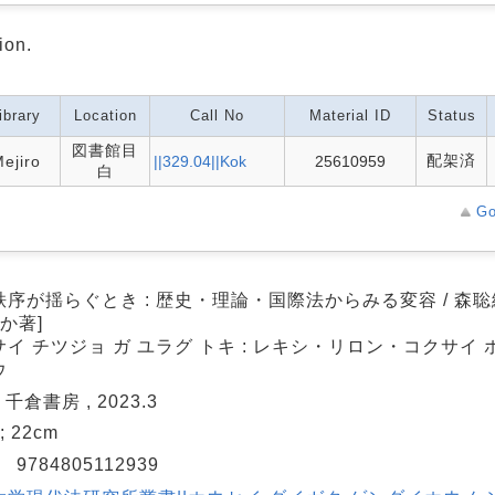
ion.
ibrary
Location
Call No
Material ID
Status
図書館目
配架済
ejiro
||329.04||Kok
25610959
白
Go
序が揺らぐとき : 歴史・理論・国際法からみる変容 / 森聡編
ほか著]
イ チツジョ ガ ユラグ トキ : レキシ・リロン・コクサイ ホ
ウ
 千倉書房 , 2023.3
 ; 22cm
N
9784805112939