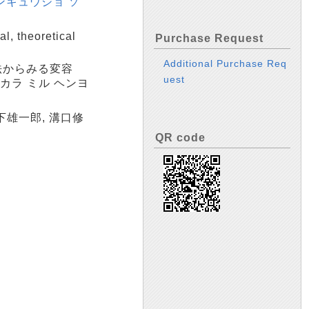
ンキュウジョ ソ
, theoretical
Purchase Request
Additional Purchase Req
法からみる変容
uest
 カラ ミル ヘンヨ
宮下雄一郎, 溝口修
QR code