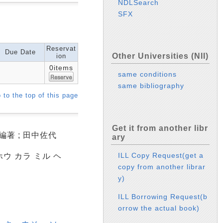
NDLSearch
SFX
Reservat
Due Date
Other Universities (NII)
ion
0items
same conditions
same bibliography
 to the top of this page
Get it from another libr
著 ; 田中佐代
ary
ILL Copy Request(get a
ウ カラ ミル ヘ
copy from another librar
y)
ILL Borrowing Request(b
orrow the actual book)