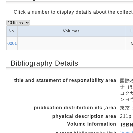
Click a number to display details about the collect
No.
Volumes
L
0001
M
Bibliography Details
title and statement of responsibility area
国際秩
子 [
コクサ
ンヨ
publication,distribution,etc.,area
東京 :
physical description area
211p
Volume Information
ISB