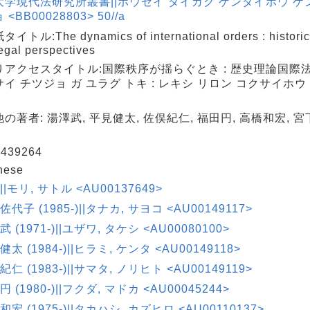
大学現代法研究所叢書||ホウセイ ダイガク ゲンダイホウ ケ
<BB00028803> 50//a
トル:The dynamics of international orders : historical
egal perspectives
りアクセスタイトル:国際秩序が揺らぐとき : 歴史理論国際
イ チツジョ ガ ユラグ トキ : レキシ リロン コクサイホウ
の著者: 湯澤武, 平見健太, 佐俣紀仁, 福田円, 高橋和宏, 
439264
nese
||モリ, サトル <AU00137649>
佐代子 (1985-)||タナカ, サヨコ <AU00149117>
武 (1971-)||ユザワ, タケシ <AU00080100>
健太 (1984-)||ヒラミ, ケンタ <AU00149118>
紀仁 (1983-)||サマタ, ノリヒト <AU00149119>
円 (1980-)||フクダ, マドカ <AU00045244>
和宏 (1975-)||タカハシ, カズヒロ <AU00110137>