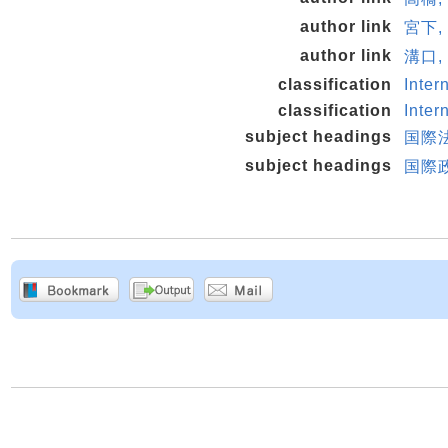
author link
宮下,
author link
溝口,
classification
Inter
classification
Inter
subject headings
国際
subject headings
国際