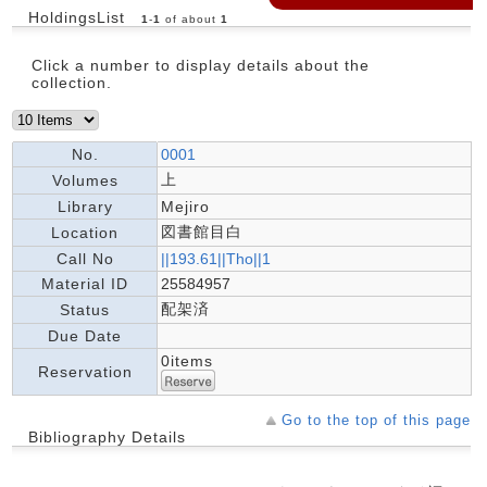
HoldingsList
1
-
1
of about
1
Click a number to display details about the
collection.
No.
0001
上
Volumes
Library
Mejiro
図書館目白
Location
Call No
||193.61||Tho||1
Material ID
25584957
配架済
Status
Due Date
0items
Reservation
Go to the top of this page
Bibliography Details