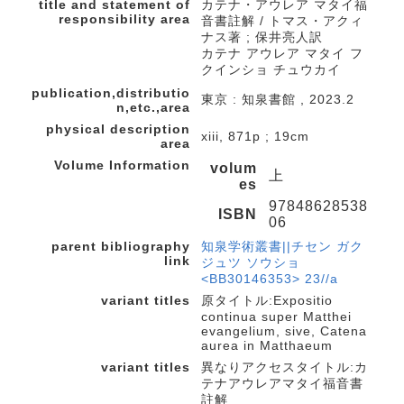
title and statement of
カテナ・アウレア マタイ福
responsibility area
音書註解 / トマス・アクィ
ナス著 ; 保井亮人訳
カテナ アウレア マタイ フ
クインショ チュウカイ
publication,distributio
東京 : 知泉書館 , 2023.2
n,etc.,area
physical description
xiii, 871p ; 19cm
area
Volume Information
volum
上
es
97848628538
ISBN
06
parent bibliography
知泉学術叢書||チセン ガク
link
ジュツ ソウショ
<BB30146353> 23//a
variant titles
原タイトル:Expositio
continua super Matthei
evangelium, sive, Catena
aurea in Matthaeum
variant titles
異なりアクセスタイトル:カ
テナアウレアマタイ福音書
註解