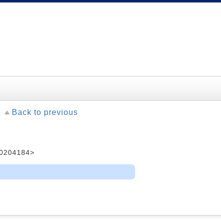
Back to previous
0204184>