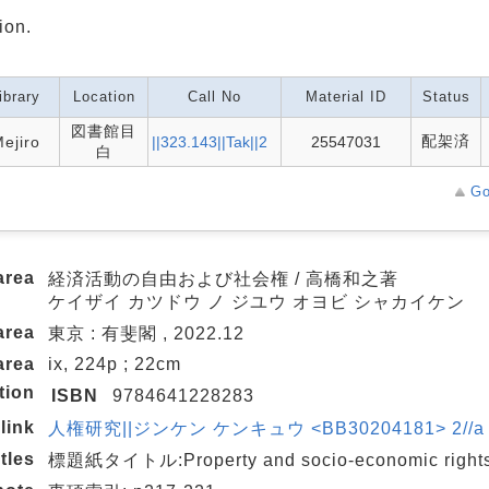
ion.
ibrary
Location
Call No
Material ID
Status
図書館目
配架済
ejiro
||323.143||Tak||2
25547031
白
Go
area
経済活動の自由および社会権 / 高橋和之著
ケイザイ カツドウ ノ ジユウ オヨビ シャカイケン
area
東京 : 有斐閣 , 2022.12
area
ix, 224p ; 22cm
tion
ISBN
9784641228283
link
人権研究||ジンケン ケンキュウ <BB30204181> 2//a
itles
標題紙タイトル:Property and socio-economic right