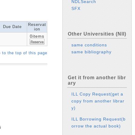
NDLSearch
SFX
Reservat
Due Date
ion
Other Universities (NII)
0items
same conditions
same bibliography
 to the top of this page
Get it from another libr
ary
ILL Copy Request(get a
copy from another librar
y)
ILL Borrowing Request(b
orrow the actual book)
s