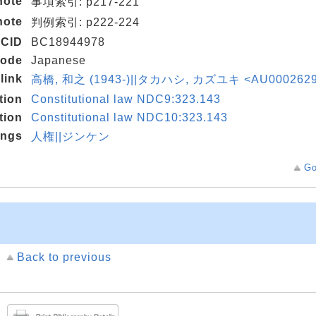
note
事項索引: p217-221
note
判例索引: p222-224
CID
BC18944978
code
Japanese
link
高橋, 和之 (1943-)||タカハシ, カズユキ <AU000262
tion
Constitutional law NDC9:323.143
tion
Constitutional law NDC10:323.143
ings
人権||ジンケン
Go
Back to previous