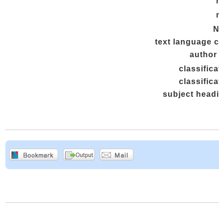
N
text language 
author 
classifica
classifica
subject head