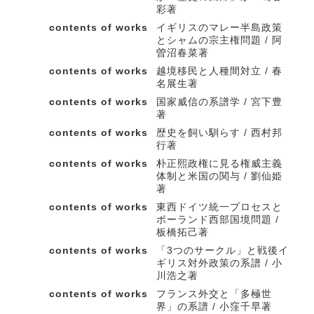
彩著
contents of works
イギリスのマレー半島政策
とシャムの宗主権問題 / 阿
曽沼春菜著
contents of works
越境移民と人種間対立 / 春
名展生著
contents of works
国家威信の系譜学 / 宮下豊
著
contents of works
歴史を飼い馴らす / 西村邦
行著
contents of works
朴正熙政権に見る権威主義
体制と米国の関与 / 劉仙姫
著
contents of works
東西ドイツ統一プロセスと
ポーランド西部国境問題 /
板橋拓己著
contents of works
「3つのサークル」と戦後イ
ギリス対外政策の系譜 / 小
川浩之著
contents of works
フランス外交と「多極世
界」の系譜 / 小窪千早著