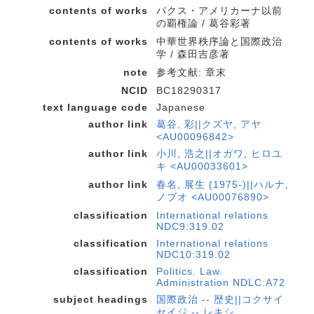
contents of works
パクス・アメリカーナ以前
の覇権論 / 葛谷彩著
contents of works
中華世界秩序論と国際政治
学 / 森田吉彦著
note
参考文献: 章末
NCID
BC18290317
text language code
Japanese
author link
葛谷, 彩||クズヤ, アヤ
<AU00096842>
author link
小川, 浩之||オガワ, ヒロユ
キ <AU00033601>
author link
春名, 展生 (1975-)||ハルナ,
ノブオ <AU00076890>
classification
International relations
NDC9:319.02
classification
International relations
NDC10:319.02
classification
Politics. Law.
Administration NDLC:A72
subject headings
国際政治 -- 歴史||コクサイ
セイジ -- レキシ