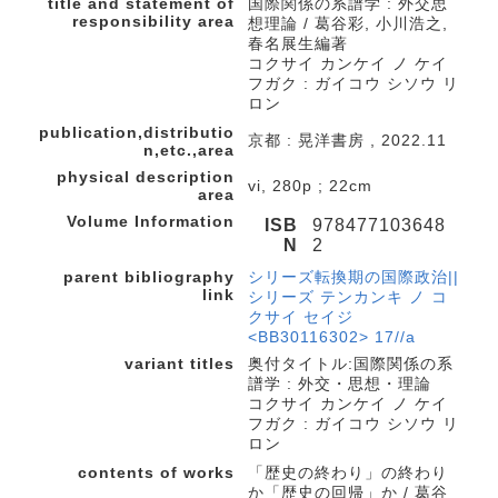
title and statement of
国際関係の系譜学 : 外交思
responsibility area
想理論 / 葛谷彩, 小川浩之,
春名展生編著
コクサイ カンケイ ノ ケイ
フガク : ガイコウ シソウ リ
ロン
publication,distributio
京都 : 晃洋書房 , 2022.11
n,etc.,area
physical description
vi, 280p ; 22cm
area
Volume Information
ISB
978477103648
N
2
parent bibliography
シリーズ転換期の国際政治||
link
シリーズ テンカンキ ノ コ
クサイ セイジ
<BB30116302> 17//a
variant titles
奥付タイトル:国際関係の系
譜学 : 外交・思想・理論
コクサイ カンケイ ノ ケイ
フガク : ガイコウ シソウ リ
ロン
contents of works
「歴史の終わり」の終わり
か「歴史の回帰」か / 葛谷