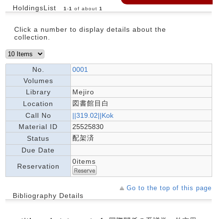
HoldingsList
1
-
1
of about
1
Click a number to display details about the
collection.
No.
0001
Volumes
Library
Mejiro
図書館目白
Location
Call No
||319.02||Kok
Material ID
25525830
配架済
Status
Due Date
0items
Reservation
Go to the top of this page
Bibliography Details