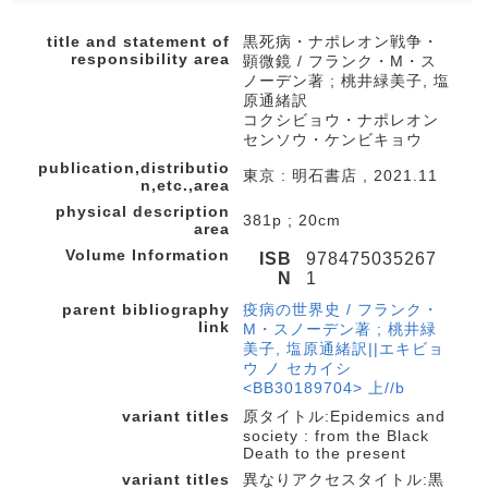
title and statement of
黒死病・ナポレオン戦争・
responsibility area
顕微鏡 / フランク・M・ス
ノーデン著 ; 桃井緑美子, 塩
原通緒訳
コクシビョウ・ナポレオン
センソウ・ケンビキョウ
publication,distributio
東京 : 明石書店 , 2021.11
n,etc.,area
physical description
381p ; 20cm
area
Volume Information
ISB
978475035267
N
1
parent bibliography
疫病の世界史 / フランク・
link
M・スノーデン著 ; 桃井緑
美子, 塩原通緒訳||エキビョ
ウ ノ セカイシ
<BB30189704> 上//b
variant titles
原タイトル:Epidemics and
society : from the Black
Death to the present
variant titles
異なりアクセスタイトル:黒