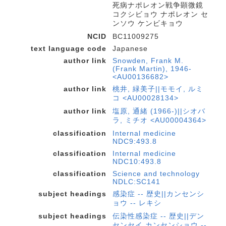
死病ナポレオン戦争顕微鏡
コクシビョウ ナポレオン セ
ンソウ ケンビキョウ
NCID
BC11009275
text language code
Japanese
author link
Snowden, Frank M.
(Frank Martin), 1946-
<AU00136682>
author link
桃井, 緑美子||モモイ, ルミ
コ <AU00028134>
author link
塩原, 通緒 (1966-)||シオバ
ラ, ミチオ <AU00004364>
classification
Internal medicine
NDC9:493.8
classification
Internal medicine
NDC10:493.8
classification
Science and technology
NDLC:SC141
subject headings
感染症 -- 歴史||カンセンシ
ョウ -- レキシ
subject headings
伝染性感染症 -- 歴史||デン
センセイ カンセンショウ --