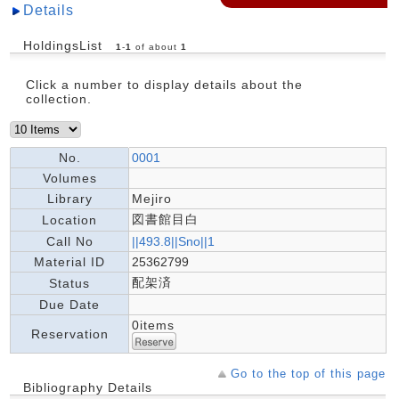
Details
HoldingsList
1
-
1
of about
1
Click a number to display details about the
collection.
No.
0001
Volumes
Library
Mejiro
図書館目白
Location
Call No
||493.8||Sno||1
Material ID
25362799
配架済
Status
Due Date
0items
Reservation
Go to the top of this page
Bibliography Details