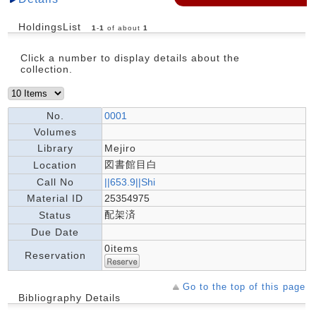
HoldingsList
1
-
1
of about
1
Click a number to display details about the
collection.
No.
0001
Volumes
Library
Mejiro
図書館目白
Location
Call No
||653.9||Shi
Material ID
25354975
配架済
Status
Due Date
0items
Reservation
Go to the top of this page
Bibliography Details