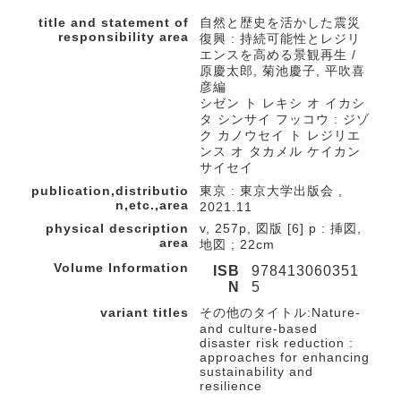
title and statement of
自然と歴史を活かした震災
responsibility area
復興 : 持続可能性とレジリ
エンスを高める景観再生 /
原慶太郎, 菊池慶子, 平吹喜
彦編
シゼン ト レキシ オ イカシ
タ シンサイ フッコウ : ジゾ
ク カノウセイ ト レジリエ
ンス オ タカメル ケイカン
サイセイ
publication,distributio
東京 : 東京大学出版会 ,
n,etc.,area
2021.11
physical description
v, 257p, 図版 [6] p : 挿図,
area
地図 ; 22cm
Volume Information
ISB
978413060351
N
5
variant titles
その他のタイトル:Nature-
and culture-based
disaster risk reduction :
approaches for enhancing
sustainability and
resilience