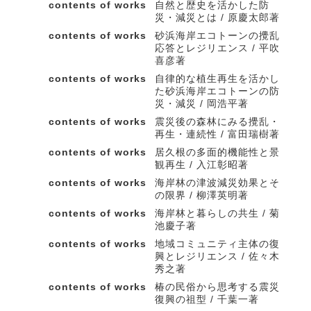
contents of works
自然と歴史を活かした防
災・減災とは / 原慶太郎著
contents of works
砂浜海岸エコトーンの攪乱
応答とレジリエンス / 平吹
喜彦著
contents of works
自律的な植生再生を活かし
た砂浜海岸エコトーンの防
災・減災 / 岡浩平著
contents of works
震災後の森林にみる攪乱・
再生・連続性 / 富田瑞樹著
contents of works
居久根の多面的機能性と景
観再生 / 入江彰昭著
contents of works
海岸林の津波減災効果とそ
の限界 / 柳澤英明著
contents of works
海岸林と暮らしの共生 / 菊
池慶子著
contents of works
地域コミュニティ主体の復
興とレジリエンス / 佐々木
秀之著
contents of works
椿の民俗から思考する震災
復興の祖型 / 千葉一著