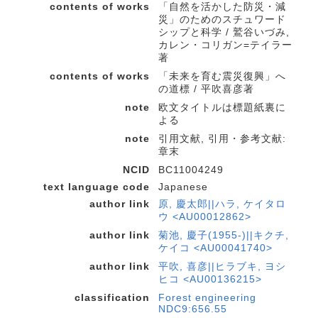
contents of works
「自然を活かした防災・減
災」のためのスチュワード
シップと科学 / 鷲谷いづみ,
カレン・コリガン=テイラー
著
contents of works
「未来を育む震災復興」へ
の道標 / 平吹喜彦著
note
欧文タイトルは標題紙裏に
よる
note
引用文献, 引用・参考文献:
章末
NCID
BC11004249
text language code
Japanese
author link
原, 慶太郎||ハラ, ケイタロ
ウ <AU00012862>
author link
菊池, 慶子(1955-)||キクチ,
ケイコ <AU00041740>
author link
平吹, 喜彦||ヒラブキ, ヨシ
ヒコ <AU00136215>
classification
Forest engineering
NDC9:656.55