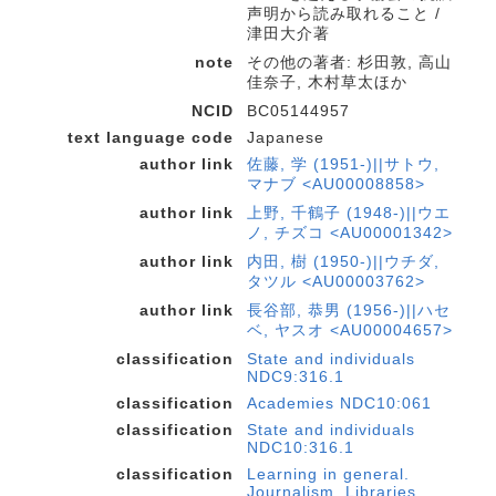
声明から読み取れること /
津田大介著
note
その他の著者: 杉田敦, 高山
佳奈子, 木村草太ほか
NCID
BC05144957
text language code
Japanese
author link
佐藤, 学 (1951-)||サトウ,
マナブ <AU00008858>
author link
上野, 千鶴子 (1948-)||ウエ
ノ, チズコ <AU00001342>
author link
内田, 樹 (1950-)||ウチダ,
タツル <AU00003762>
author link
長谷部, 恭男 (1956-)||ハセ
ベ, ヤスオ <AU00004657>
classification
State and individuals
NDC9:316.1
classification
Academies NDC10:061
classification
State and individuals
NDC10:316.1
classification
Learning in general.
Journalism. Libraries.