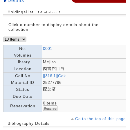
Details
HoldingsList
1
-
1
of about
1
Click a number to display details about the
collection.
No.
0001
Volumes
Library
Mejiro
図書館目白
Location
Call No
||316.1||Gak
Material ID
25277796
配架済
Status
Due Date
0items
Reservation
Go to the top of this page
Bibliography Details