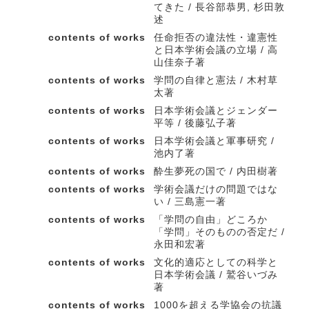
てきた / 長谷部恭男, 杉田敦
述
contents of works
任命拒否の違法性・違憲性
と日本学術会議の立場 / 高
山佳奈子著
contents of works
学問の自律と憲法 / 木村草
太著
contents of works
日本学術会議とジェンダー
平等 / 後藤弘子著
contents of works
日本学術会議と軍事研究 /
池内了著
contents of works
酔生夢死の国で / 内田樹著
contents of works
学術会議だけの問題ではな
い / 三島憲一著
contents of works
「学問の自由」どころか
「学問」そのものの否定だ /
永田和宏著
contents of works
文化的適応としての科学と
日本学術会議 / 鷲谷いづみ
著
contents of works
1000を超える学協会の抗議