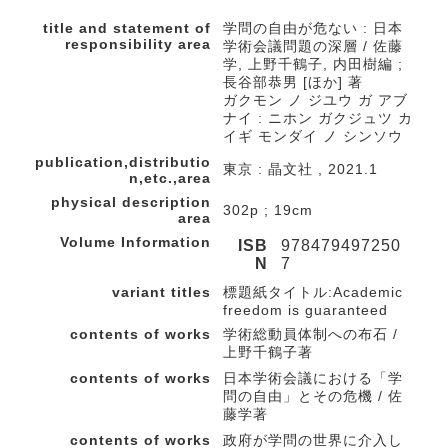
title and statement of
学問の自由が危ない : 日本
responsibility area
学術会議問題の深層 / 佐藤
学, 上野千鶴子, 内田樹編 ;
長谷部恭男 [ほか] 著
ガクモン ノ ジユウ ガ アブ
ナイ : ニホン ガクジュツ カ
イギ モンダイ ノ シンソウ
publication,distributio
東京 : 晶文社 , 2021.1
n,etc.,area
physical description
302p ; 19cm
area
Volume Information
ISB
978479497250
N
7
variant titles
標題紙タイトル:Academic
freedom is guaranteed
contents of works
学術総動員体制への布石 /
上野千鶴子著
contents of works
日本学術会議における「学
問の自由」とその危機 / 佐
藤学著
contents of works
政府が学問の世界に介入し