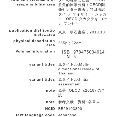
title and statement of
タイの経済と社会 : OECD
responsibility area
多角的国家分析 / OECD開
発センター編著 ; 門田清訳
タイ ノ ケイザイ ト シャカ
イ : OECD タカクテキ コッ
カ ブンセキ
publication,distributio
東京 : 明石書店 , 2019.10
n,etc.,area
physical description
265p ; 22cm
area
Volume Information
ISB
978475034914
N
5
variant titles
原タイトル:Multi-
dimensional review of
Thailand
variant titles
原タイトル:Initial
assessment
note
原著 (OECD, c2018) の全
訳
note
参考文献・資料: 各章末
NCID
BB29103800
text language code
Japanese