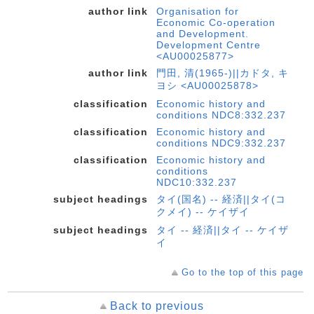
author link
Organisation for
Economic Co-operation
and Development.
Development Centre
<AU00025877>
author link
門田, 清(1965-)||カドタ, キ
ヨシ <AU00025878>
classification
Economic history and
conditions NDC8:332.237
classification
Economic history and
conditions NDC9:332.237
classification
Economic history and
conditions
NDC10:332.237
subject headings
タイ(国名) -- 経済||タイ(コ
クメイ) -- ケイザイ
subject headings
タイ -- 経済||タイ -- ケイザ
イ
Go to the top of this page
Back to previous