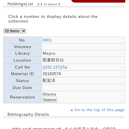
HoldingsList
1
-
1
of about
1
Click a number to display details about the
collection.
No.
0001
Volumes
Library
Mejiro
図書館目白
Location
Call No
||332.237||Tai
Material ID
25182576
配架済
Status
Due Date
0items
Reservation
Go to the top of this page
Bibliography Details