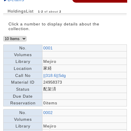
HoldingsList
1
-
2
of about
2
Click a number to display details about the
collection.
No.
0001
Volumes
Library
Mejiro
家経
Location
Call No
||318.6||Sdg
Material ID
24958373
配架済
Status
Due Date
Reservation
0items
No.
0002
Volumes
Library
Mejiro