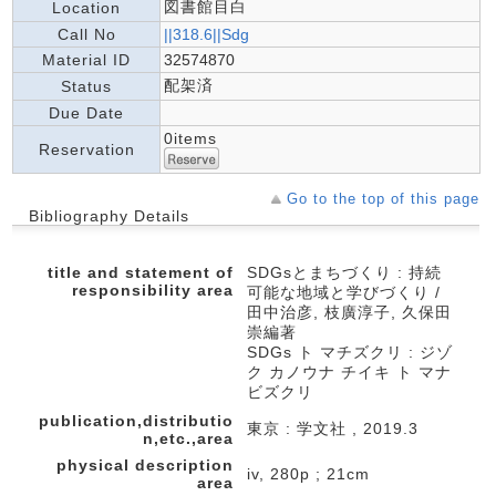
図書館目白
Location
Call No
||318.6||Sdg
Material ID
32574870
配架済
Status
Due Date
0items
Reservation
Go to the top of this page
Bibliography Details
title and statement of
SDGsとまちづくり : 持続
responsibility area
可能な地域と学びづくり /
田中治彦, 枝廣淳子, 久保田
崇編著
SDGs ト マチズクリ : ジゾ
ク カノウナ チイキ ト マナ
ビズクリ
publication,distributio
東京 : 学文社 , 2019.3
n,etc.,area
physical description
iv, 280p ; 21cm
area