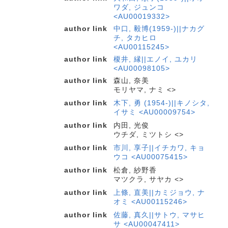
ワダ, ジュンコ
<AU00019332>
author link
中口, 毅博(1959-)||ナカグ
チ, タカヒロ
<AU00115245>
author link
榎井, 縁||エノイ, ユカリ
<AU00098105>
author link
森山, 奈美
モリヤマ, ナミ <>
author link
木下, 勇 (1954-)||キノシタ,
イサミ <AU00009754>
author link
内田, 光俊
ウチダ, ミツトシ <>
author link
市川, 享子||イチカワ, キョ
ウコ <AU00075415>
author link
松倉, 紗野香
マツクラ, サヤカ <>
author link
上條, 直美||カミジョウ, ナ
オミ <AU00115246>
author link
佐藤, 真久||サトウ, マサヒ
サ <AU00047411>