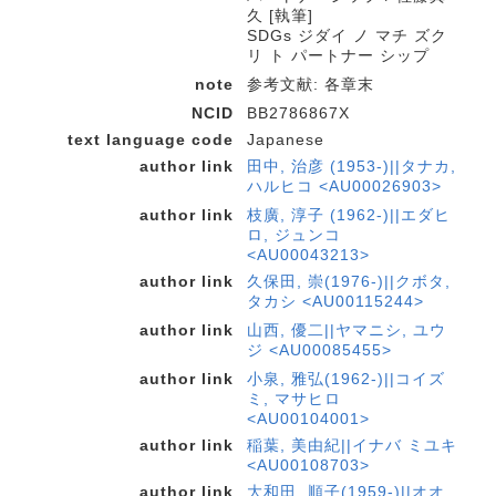
久 [執筆]
SDGs ジダイ ノ マチ ズク
リ ト パートナー シップ
note
参考文献: 各章末
NCID
BB2786867X
text language code
Japanese
author link
田中, 治彦 (1953-)||タナカ,
ハルヒコ <AU00026903>
author link
枝廣, 淳子 (1962-)||エダヒ
ロ, ジュンコ
<AU00043213>
author link
久保田, 崇(1976-)||クボタ,
タカシ <AU00115244>
author link
山西, 優二||ヤマニシ, ユウ
ジ <AU00085455>
author link
小泉, 雅弘(1962-)||コイズ
ミ, マサヒロ
<AU00104001>
author link
稲葉, 美由紀||イナバ ミユキ
<AU00108703>
author link
大和田, 順子(1959-)||オオ