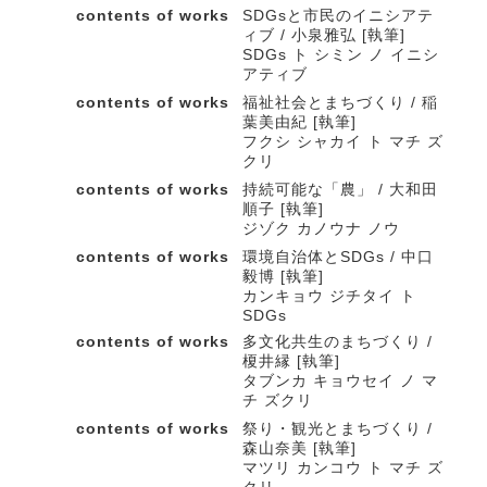
contents of works
SDGsと市民のイニシアテ
ィブ / 小泉雅弘 [執筆]
SDGs ト シミン ノ イニシ
アティブ
contents of works
福祉社会とまちづくり / 稲
葉美由紀 [執筆]
フクシ シャカイ ト マチ ズ
クリ
contents of works
持続可能な「農」 / 大和田
順子 [執筆]
ジゾク カノウナ ノウ
contents of works
環境自治体とSDGs / 中口
毅博 [執筆]
カンキョウ ジチタイ ト
SDGs
contents of works
多文化共生のまちづくり /
榎井縁 [執筆]
タブンカ キョウセイ ノ マ
チ ズクリ
contents of works
祭り・観光とまちづくり /
森山奈美 [執筆]
マツリ カンコウ ト マチ ズ