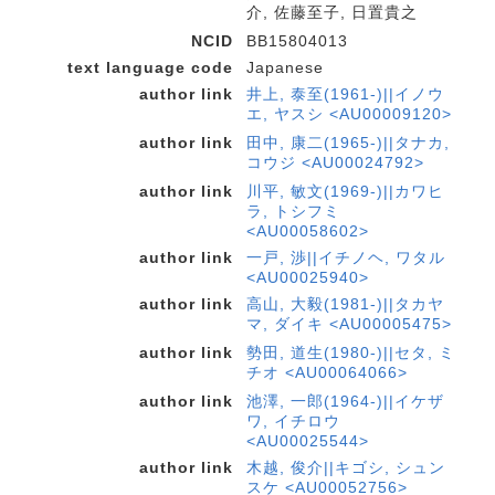
介, 佐藤至子, 日置貴之
NCID
BB15804013
text language code
Japanese
author link
井上, 泰至(1961-)||イノウ
エ, ヤスシ <AU00009120>
author link
田中, 康二(1965-)||タナカ,
コウジ <AU00024792>
author link
川平, 敏文(1969-)||カワヒ
ラ, トシフミ
<AU00058602>
author link
一戸, 渉||イチノヘ, ワタル
<AU00025940>
author link
高山, 大毅(1981-)||タカヤ
マ, ダイキ <AU00005475>
author link
勢田, 道生(1980-)||セタ, ミ
チオ <AU00064066>
author link
池澤, 一郎(1964-)||イケザ
ワ, イチロウ
<AU00025544>
author link
木越, 俊介||キゴシ, シュン
スケ <AU00052756>