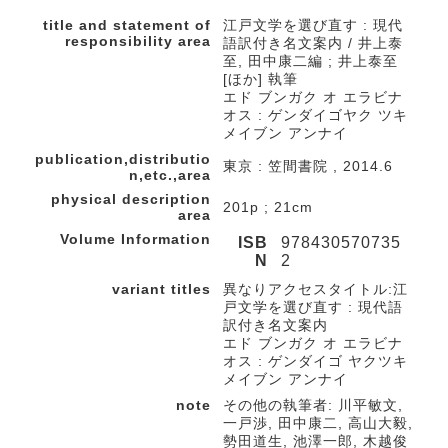
title and statement of
江戸文学を選び直す : 現代
responsibility area
語訳付き名文案内 / 井上泰
至, 田中康二編 ; 井上泰至
[ほか] 執筆
エド ブンガク オ エラビナ
オス : ゲンダイゴヤク ツキ
メイブン アンナイ
publication,distributio
東京 : 笠間書院 , 2014.6
n,etc.,area
physical description
201p ; 21cm
area
Volume Information
ISB
978430570735
N
2
variant titles
異なりアクセスタイトル:江
戸文学を選び直す : 現代語
訳付き名文案内
エド ブンガク オ エラビナ
オス : ゲンダイゴ ヤクツキ
メイブン アンナイ
note
その他の執筆者: 川平敏文,
一戸渉, 田中康二, 高山大毅,
勢田道生, 池澤一郎, 木越俊