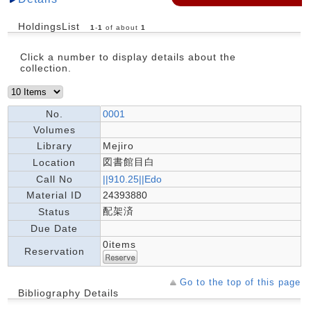
HoldingsList
1
-
1
of about
1
Click a number to display details about the
collection.
No.
0001
Volumes
Library
Mejiro
図書館目白
Location
Call No
||910.25||Edo
Material ID
24393880
配架済
Status
Due Date
0items
Reservation
Go to the top of this page
Bibliography Details