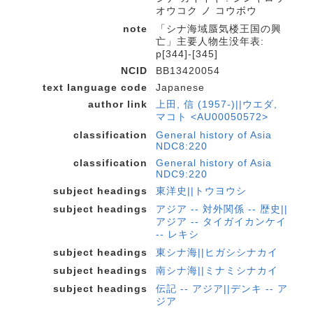
オウコク ノ コウボウ
note
「シナ海域蜃気楼王国の興
亡」主要人物生没年表:
p[344]-[345]
NCID
BB13420054
text language code
Japanese
author link
上田, 信 (1957-)||ウエダ,
マコト <AU00050572>
classification
General history of Asia
NDC8:220
classification
General history of Asia
NDC9:220
subject headings
東洋史||トウヨウシ
subject headings
アジア -- 対外関係 -- 歴史||
アジア -- タイガイカンケイ
-- レキシ
subject headings
東シナ海||ヒガシシナカイ
subject headings
南シナ海||ミナミシナカイ
subject headings
伝記 -- アジア||デンキ -- ア
ジア