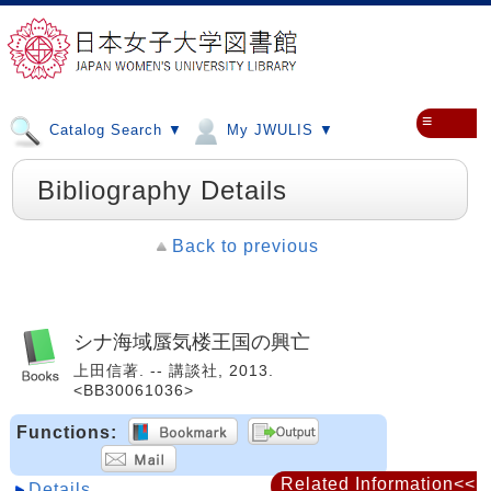
≡
Catalog Search ▼
My JWULIS ▼
Bibliography Details
Back to previous
シナ海域蜃気楼王国の興亡
上田信著. -- 講談社, 2013.
<BB30061036>
Functions:
Related Information<<
Details