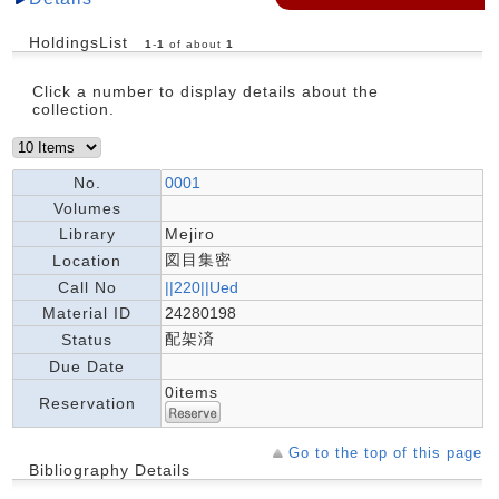
HoldingsList
1
-
1
of about
1
Click a number to display details about the
collection.
No.
0001
Volumes
Library
Mejiro
図目集密
Location
Call No
||220||Ued
Material ID
24280198
配架済
Status
Due Date
0items
Reservation
Go to the top of this page
Bibliography Details