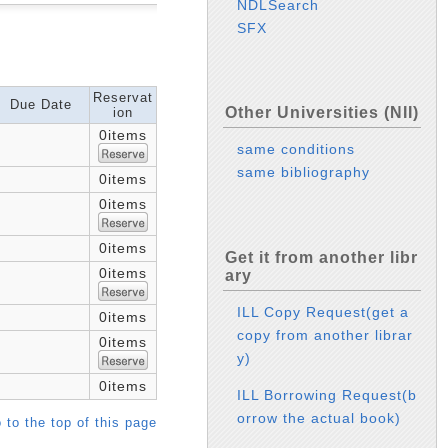
NDLSearch
SFX
Reservat
Due Date
Other Universities (NII)
ion
0items
same conditions
same bibliography
0items
0items
0items
Get it from another libr
0items
ary
ILL Copy Request(get a
0items
copy from another librar
0items
y)
0items
ILL Borrowing Request(b
orrow the actual book)
 to the top of this page