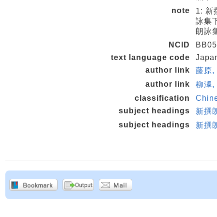
note
1: 
詠集下
朗詠集
NCID
BB05
text language code
Japa
author link
藤原,
author link
柳澤,
classification
Chin
subject headings
新撰
subject headings
新撰