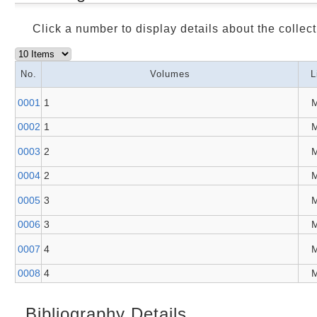
Click a number to display details about the collect
No.
Volumes
L
0001
1
M
0002
1
M
0003
2
M
0004
2
M
0005
3
M
0006
3
M
0007
4
M
0008
4
M
Bibliography Details