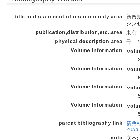
title and statement of responsibility area
新撰朗
シン
publication,distribution,etc.,area
東京 :
physical description area
冊 ; 
Volume Information
vol
I
Volume Information
vol
I
Volume Information
vol
I
Volume Information
vol
I
parent bibliography link
新典社
20//a
note
底本