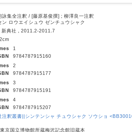
詠集全注釈 / [藤原基俊撰] ; 柳澤良一注釈
セン ロウエイシュウ ゼンチュウシャク
 新典社 , 2011.2-2011.7
22cm
umes
1
SBN
9784787915160
umes
2
SBN
9784787915177
umes
3
SBN
9784787915191
umes
4
SBN
9784787915207
注釈叢書||シンテンシャ チュウシャク ソウショ <BB30016282
: 東京国立博物館所蔵梅沢記念館旧蔵本