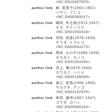
<NC:DA10407503>
author link
林, 芙美子(1903-1951)
ハヤシ, フミコ
<NC:DA00360017>
author link
織田, 作之助(1913-1947)
オダ, サクノスケ
<NC:DA01050434>
author link
寺田, 寅彦(1878-1935)
テラダ, トラヒコ
<NC:DA00064273>
author link
岡本, かの子(1889-1939)
オカモト, カノコ
<NC:DA01054490>
author link
河上, 肇(1879-1946)
カワカミ, ハジメ
<NC:DA00148089>
author link
坂口, 安吾(1906-1955)
サカグチ, アンゴ
<NC:DA01142929>
author link
幸田, 露伴(1867-1947)
コウダ, ロハン
<NC:DA00680164>