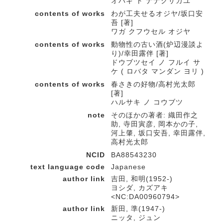
オバギ ト ナナクサガユ
contents of works
わが工夫せるオジヤ/坂口安
吾 [著]
ワガ クフウセル オジヤ
contents of works
動物性の古い酒(炉辺漫談よ
り)/幸田露伴 [著]
ドウブツセイ ノ フルイ サ
ケ ( ロバタ マンダン ヨリ )
contents of works
春さきの好物/高村光太郎
[著]
ハルサキ ノ コウブツ
note
そのほかの著者: 織田作之
助, 寺田寅彦, 岡本かの子,
河上肇, 坂口安吾, 幸田露伴,
高村光太郎
NCID
BA88543230
text language code
Japanese
author link
吉田, 和明(1952-)
ヨシダ, カズアキ
<NC:DA00960794>
author link
新田, 準(1947-)
ニッタ, ジュン