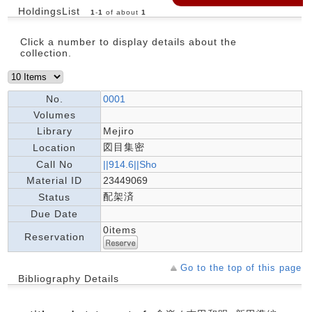
HoldingsList
1
-
1
of about
1
Click a number to display details about the
collection.
No.
0001
Volumes
Library
Mejiro
図目集密
Location
Call No
||914.6||Sho
Material ID
23449069
配架済
Status
Due Date
0items
Reservation
Go to the top of this page
Bibliography Details