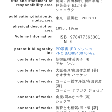
title and statement of
食楽 / 吉田和明, 新田準編 ;
responsibility area
林芙美子 [ほか] 著
ショクラク
publication,distributio
東京 : 凱風社 , 2008.11
n,etc.,area
physical description
189p ; 19cm
area
Volume Information
ISB
978477363301
N
6
parent bibliography
PD叢書||PD ソウショ
link
<NC:BA88543070>//a
contents of works
朝御飯/林芙美子 [著]
アサ ゴハン
contents of works
大阪発見/織田作之助 [著]
オオサカ ハッケン
contents of works
コーヒー哲学序説/寺田寅彦
[著]
コーヒー テツガク ジョセツ
contents of works
食魔/岡本かの子 [著]
ショクマ
contents of works
御萩と七種粥/河上肇 [著]