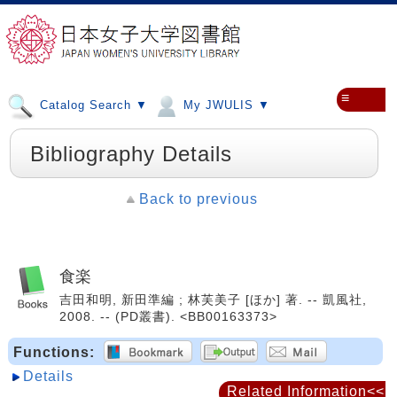
≡
Catalog Search ▼
My JWULIS ▼
Bibliography Details
Back to previous
食楽
吉田和明, 新田準編 ; 林芙美子 [ほか] 著. -- 凱風社,
2008. -- (PD叢書). <BB00163373>
Functions:
Details
Related Information<<