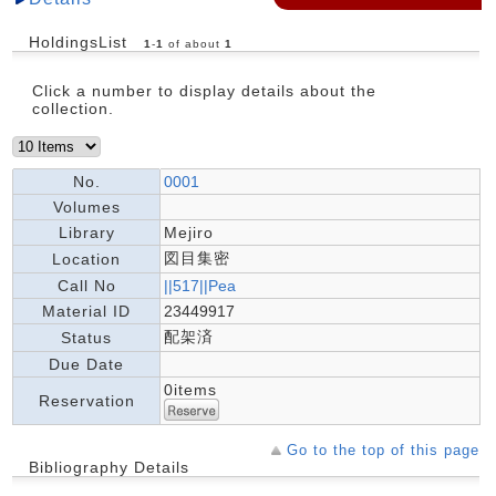
HoldingsList
1
-
1
of about
1
Click a number to display details about the
collection.
No.
0001
Volumes
Library
Mejiro
図目集密
Location
Call No
||517||Pea
Material ID
23449917
配架済
Status
Due Date
0items
Reservation
Go to the top of this page
Bibliography Details