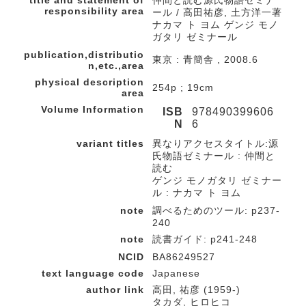
title and statement of
仲間と読む源氏物語ゼミナ
responsibility area
ール / 高田祐彦, 土方洋一著
ナカマ ト ヨム ゲンジ モノ
ガタリ ゼミナール
publication,distributio
東京 : 青簡舎 , 2008.6
n,etc.,area
physical description
254p ; 19cm
area
Volume Information
ISB
978490399606
N
6
variant titles
異なりアクセスタイトル:源
氏物語ゼミナール : 仲間と
読む
ゲンジ モノガタリ ゼミナー
ル : ナカマ ト ヨム
note
調べるためのツール: p237-
240
note
読書ガイド: p241-248
NCID
BA86249527
text language code
Japanese
author link
高田, 祐彦 (1959-)
タカダ, ヒロヒコ