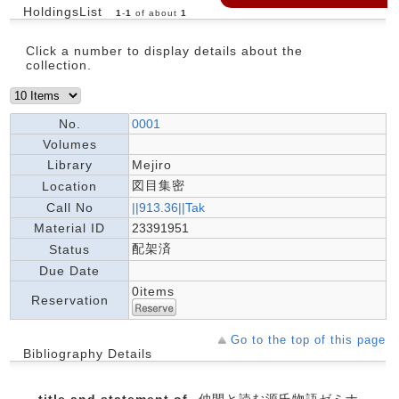
HoldingsList
1
-
1
of about
1
Click a number to display details about the
collection.
No.
0001
Volumes
Library
Mejiro
図目集密
Location
Call No
||913.36||Tak
Material ID
23391951
配架済
Status
Due Date
0items
Reservation
Go to the top of this page
Bibliography Details