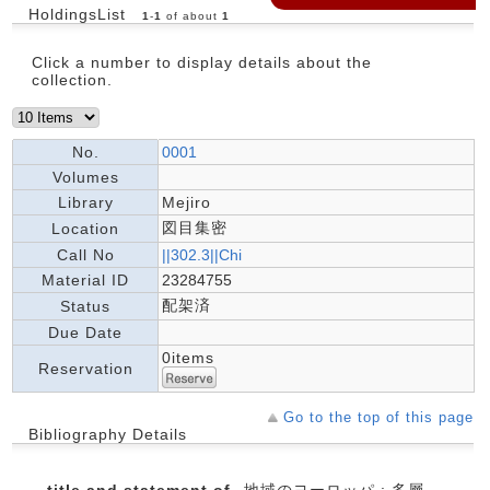
HoldingsList
1
-
1
of about
1
Click a number to display details about the
collection.
No.
0001
Volumes
Library
Mejiro
図目集密
Location
Call No
||302.3||Chi
Material ID
23284755
配架済
Status
Due Date
0items
Reservation
Go to the top of this page
Bibliography Details