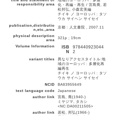
title and statement of
地域のヨーロッパ : 多層
responsibility area
化・再編・再生 / 宮島喬, 若
松邦弘, 小森宏美編
チイキ ノ ヨーロッパ : タソ
ウカ サイヘン サイセイ
publication,distributio
京都 : 人文書院 , 2007.11
n,etc.,area
physical description
321p ; 19cm
area
Volume Information
ISB
978440923044
N
2
variant titles
異なりアクセスタイトル:地
域のヨーロッパ : 多層化再
編再生
チイキ ノ ヨーロッパ : タソ
ウカ サイヘン サイセイ
NCID
BA83955649
text language code
Japanese
author link
宮島, 喬(1940-)
ミヤジマ, タカシ
<NC:DA00211505>
author link
若松, 邦弘(1966-)