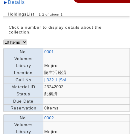
Details
HoldingsList
1
-
2
of about
2
Click a number to display details about the
collection.
No.
0001
Volumes
Library
Mejiro
院生活経済
Location
Call No
||332.1||Shi
Material ID
23242002
配架済
Status
Due Date
Reservation
0items
No.
0002
Volumes
Library
Mejiro