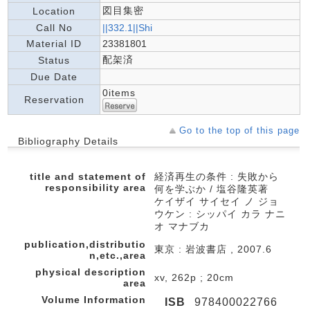
図目集密
Location
Call No
||332.1||Shi
Material ID
23381801
配架済
Status
Due Date
0items
Reservation
Go to the top of this page
Bibliography Details
title and statement of
経済再生の条件 : 失敗から
responsibility area
何を学ぶか / 塩谷隆英著
ケイザイ サイセイ ノ ジョ
ウケン : シッパイ カラ ナニ
オ マナブカ
publication,distributio
東京 : 岩波書店 , 2007.6
n,etc.,area
physical description
xv, 262p ; 20cm
area
Volume Information
ISB
978400022766