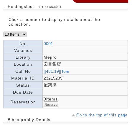
HoldingsList
1
-
1
of about
1
Click a number to display details about the
collection.
No.
0001
Volumes
Library
Mejiro
図目集密
Location
Call No
||431.19||Tom
Material ID
23215239
配架済
Status
Due Date
0items
Reservation
Go to the top of this page
Bibliography Details