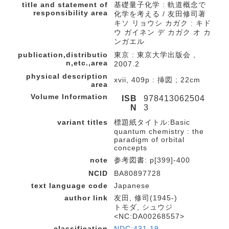
title and statement of
基礎量子化学 : 軌道概念で
responsibility area
化学を考える / 友田修司著
キソ リョウシ カガク : キド
ウ ガイネン デ カガク オ カ
ンガエル
publication,distributio
東京 : 東京大学出版会 ,
n,etc.,area
2007.2
physical description
xvii, 409p : 挿図 ; 22cm
area
Volume Information
ISB
978413062504
N
3
variant titles
標題紙タイトル:Basic
quantum chemistry : the
paradigm of orbital
concepts
note
参考図書: p[399]-400
NCID
BA80897728
text language code
Japanese
author link
友田, 修司(1945-)
トモダ, シュウジ
<NC:DA00268557>
classification
NDC:431.19