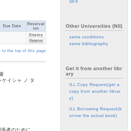
SFX
Reservat
Due Date
Other Universities (NII)
ion
0items
same conditions
same bibliography
 to the top of this page
Get it from another libr
ary
著
ンケイシャ ノ タ
ILL Copy Request(get a
copy from another librar
y)
ILL Borrowing Request(b
orrow the actual book)
関係者のために