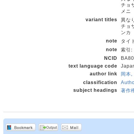
チョサ
メニ
variant titles
異な
チョサ
ンカ
note
タイ
note
索引: 
NCID
BA80
text language code
Japa
author link
岡本,
classification
Autho
subject headings
著作