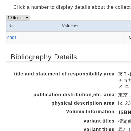
Click a number to display details about the collect
No.
Volumes
L
0001
M
Bibliography Details
title and statement of responsibility area
著作
チョサ
メ ニ
publication,distribution,etc.,area
東京 :
physical description area
ix, 2
Volume Information
ISB
variant titles
標題紙タ
variant titles
異な