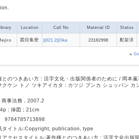
ion.
ibrary
Location
Call No
Material ID
Status
図目集密
配架済
ejiro
||021.2||Oka
23182998
Go
権とのつきあい方 : 活字文化・出版関係者のために / 岡本薫
クケン トノ ツキアイカタ : カツジ ブンカ シュッパン カ
 商事法務 , 2007.2
34p : 挿図 ; 21cm
N
9784785713898
イトル:Copyright, publication, type
りアクセスタイトル:著作権とのつきあい方 : 活字文化出版