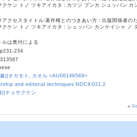
クケン トノ ツキアイカタ : カツジ ブンカ シュッパン カ
りアクセスタイトル:著作権とのつきあい方 : 出版関係者のた
クケン トノ ツキアイカタ : シュッパン カンケイシャ ノ タ
トルは奥付による
p231-234
313587
nese
 薫||オカモト, カオル <AU00146569>
rship and editorial techniques NDC9:021.2
権||チョサクケン
Go