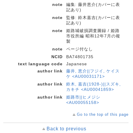
note
編集: 藤井恵介(カバーに表
記あり)
note
監修: 鈴木嘉吉(カバーに表
記あり)
note
姫路城破損調査圖録 / 姫路
市役所編 昭和12年7月の複
製
note
ページ付なし
NCID
BA74801735
text language code
Japanese
author link
藤井, 恵介||フジイ, ケイス
ケ <AU00031171>
author link
鈴木, 嘉吉(1928-)||スズキ,
カキチ <AU00041859>
author link
姫路市||ヒメジシ
<AU00055158>
Go to the top of this page
Back to previous