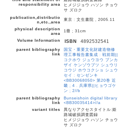
responsibility area
ヒメジジョウ ハソン チョウ
サ ズロク
publication,distributio
東京 : 文生書院 , 2005.11
n,etc.,area
physical description
1冊 ; 31cm
area
Volume Information
ISBN
4892532541
parent bibliography
国宝・重要文化財建造物修
link
理工事報告書集成 : 戦前期||
コクホウ ジュウヨウ ブンカ
ザイ ケンゾウブツ シュウリ
コウジ ホウコクショ シュウ
セイ : センゼンキ
<BB30068050> 第20巻 近
畿 ; 4 . 兵庫県||ヒョウゴケ
ン ; 2//b
parent bibliography
Bunseishoin digital library
link
<BB30035414>//a
variant titles
異なりアクセスタイトル:姫
路城破損調査図録
ヒメジジョウ ハソン チョウ
サ ズロク