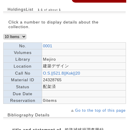
HoldingsList
1
-
1
of about
1
Click a number to display details about the
collection.
No.
0001
Volumes
Library
Mejiro
建築デザイン
Location
Call No
O.S.||521.8||Kok||20
Material ID
24328765
配架済
Status
Due Date
Reservation
0items
Go to the top of this page
Bibliography Details
title and statement of
姫路城破損調査圖録