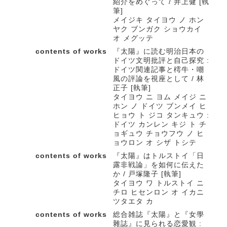
紹介をめぐって / 井上健 [執
筆]
メイジキ タイヨウ ノ ホン
ヤク ブンガク ショウカイ
オ メグッテ
contents of works
『太陽』に読む明治日本の
ドイツ文明批評と自己探究 :
ドイツ関連記事と樗牛・嘲
風の評論を視座として / 林
正子 [執筆]
タイヨウ ニ ヨム メイジ ニ
ホン ノ ドイツ ブンメイ ヒ
ヒョウ ト ジコ タンキュウ :
ドイツ カンレン キジ ト チ
ョギュウ チョウフウ ノ ヒ
ョウロン オ シザ トシテ
contents of works
『太陽』はトルストイ「日
露非戦論」を如何に伝えた
か / 戸塚隆子 [執筆]
タイヨウ ワ トルストイ ニ
チロ ヒセンロン オ イカニ
ツタエタ カ
contents of works
総合雑誌『太陽』と『女學
雜誌』に見られる恋愛観 :