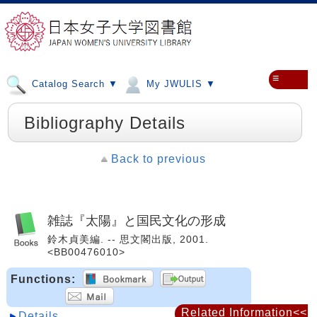
≡
Catalog Search ▼
My JWULIS ▼
Bibliography Details
Back to previous
雑誌『太陽』と国民文化の形成
鈴木貞美編. -- 思文閣出版, 2001.
<BB00476010>
Functions:
Related Information<<
Details