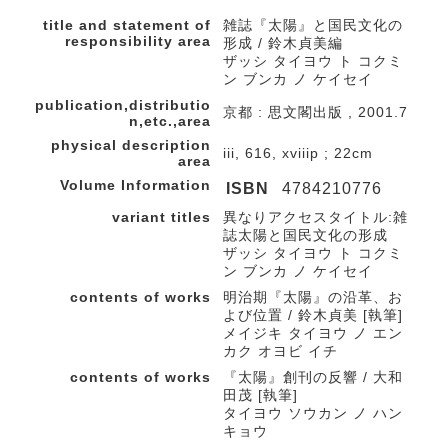
title and statement of
雑誌『太陽』と国民文化の
responsibility area
形成 / 鈴木貞美編
ザッシ タイヨウ ト コクミ
ン ブンカ ノ ケイセイ
publication,distributio
京都 : 思文閣出版 , 2001.7
n,etc.,area
physical description
iii, 616, xviiip ; 22cm
area
Volume Information
ISBN
4784210776
variant titles
異なりアクセスタイトル:雑
誌太陽と国民文化の形成
ザッシ タイヨウ ト コクミ
ン ブンカ ノ ケイセイ
contents of works
明治期『太陽』の沿革、お
よび位置 / 鈴木貞美 [執筆]
メイジキ タイヨウ ノ エン
カク オヨビ イチ
contents of works
『太陽』創刊の反響 / 大和
田茂 [執筆]
タイヨウ ソウカン ノ ハン
キョウ