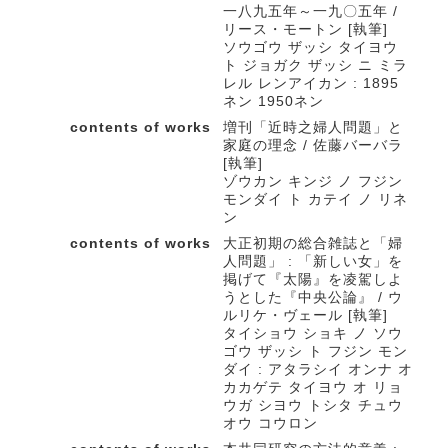
一八九五年～一九〇五年 /
リース・モートン [執筆]
ソウゴウ ザッシ タイヨウ
ト ジョガク ザッシ ニ ミラ
レル レンアイカン : 1895
ネン 1950ネン
contents of works
増刊「近時之婦人問題」と
家庭の理念 / 佐藤バーバラ
[執筆]
ゾウカン キンジ ノ フジン
モンダイ ト カテイ ノ リネ
ン
contents of works
大正初期の総合雑誌と「婦
人問題」 : 「新しい女」を
掲げて『太陽』を凌駕しよ
うとした『中央公論』 / ウ
ルリケ・ヴェール [執筆]
タイショウ ショキ ノ ソウ
ゴウ ザッシ ト フジン モン
ダイ : アタラシイ オンナ オ
カカゲテ タイヨウ オ リョ
ウガ シヨウ トシタ チュウ
オウ コウロン