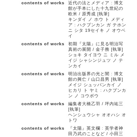
contents of works
近代の法とメディア : 博文
館が手本にした十九世紀の
欧米 / 原秀成 [執筆]
キンダイ ノ ホウ ト メディ
ア : ハクブンカン ガ テホン
ニ シタ 19セイキ ノ オウベ
イ
contents of works
初期『太陽』に見る明治写
真術の展開 / 金子務 [執筆]
ショキ タイヨウ ニ ミル メ
イジ シャシンジュツ ノ テ
ンカイ
contents of works
明治出版界の光と闇 : 博文
館の興亡 / 山口昌男 [執筆]
メイジ シュッパンカイ ノ
ヒカリ ト ヤミ : ハクブンカ
ン ノ コウボウ
contents of works
編集者大橋乙羽 / 坪内祐三
[執筆]
ヘンシュウシャ オオハシ オ
トワ
contents of works
『太陽』英文欄 : 英学者神
田乃武のことなど / 小田三