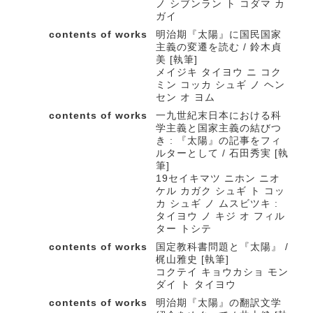
ノ シブンラン ト コダマ カ
ガイ
contents of works
明治期『太陽』に国民国家
主義の変遷を読む / 鈴木貞
美 [執筆]
メイジキ タイヨウ ニ コク
ミン コッカ シュギ ノ ヘン
セン オ ヨム
contents of works
一九世紀末日本における科
学主義と国家主義の結びつ
き : 『太陽』の記事をフィ
ルターとして / 石田秀実 [執
筆]
19セイキマツ ニホン ニオ
ケル カガク シュギ ト コッ
カ シュギ ノ ムスビツキ :
タイヨウ ノ キジ オ フィル
ター トシテ
contents of works
国定教科書問題と『太陽』 /
梶山雅史 [執筆]
コクテイ キョウカショ モン
ダイ ト タイヨウ
contents of works
明治期『太陽』の翻訳文学