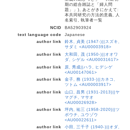
期の総合雑誌と「婦人問
題」」), あとがきにかえて:
本共同研究の方法的意義, 人
名索引, 執筆者一覧
NCID
BA52903924
text language code
Japanese
author link
鈴木, 貞美 (1947-)||スズキ,
サダミ <AU00003918>
author link
大和田, 茂 (1950-)||オオワ
ダ, シゲル <AU00031617>
author link
原, 秀成||ハラ, ヒデシゲ
<AU00147061>
author link
金子, 務 (1933-)||カネコ,
ツトム <AU00003917>
author link
山口, 昌男 (1931-2013)||ヤ
マグチ, マサオ
<AU00026928>
author link
坪内, 祐三 (1958-2020)||ツ
ボウチ, ユウゾウ
<AU00022611>
author link
小田, 三千子 (1940-)||オダ,