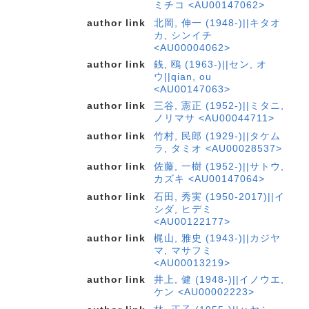
ミチコ <AU00147062>
author link
北岡, 伸一 (1948-)||キタオ
カ, シンイチ
<AU00004062>
author link
銭, 鴎 (1963-)||セン, オ
ウ||qian, ou
<AU00147063>
author link
三谷, 憲正 (1952-)||ミタニ,
ノリマサ <AU00044711>
author link
竹村, 民郎 (1929-)||タケム
ラ, タミオ <AU00028537>
author link
佐藤, 一樹 (1952-)||サトウ,
カズキ <AU00147064>
author link
石田, 秀実 (1950-2017)||イ
シダ, ヒデミ
<AU00122177>
author link
梶山, 雅史 (1943-)||カジヤ
マ, マサフミ
<AU00013219>
author link
井上, 健 (1948-)||イノウエ,
ケン <AU00002223>