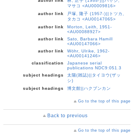
author link
林, 正子 (1955-)||ハヤシ,
マサコ <AU00009816>
author link
戸塚, 隆子 (1957-)||トツカ,
タカコ <AU00147065>
author link
Morton, Leith, 1951-
<AU00088927>
author link
Sato, Barbara Hamill
<AU00147066>
author link
Wöhr, Ulrike, 1962-
<AU00141246>
classification
Japanese serial
publications NDC9:051.3
subject headings
太陽(雑誌)||タイヨウ(ザッ
シ)
subject headings
博文館||ハクブンカン
Go to the top of this page
Back to previous
Go to the top of this page