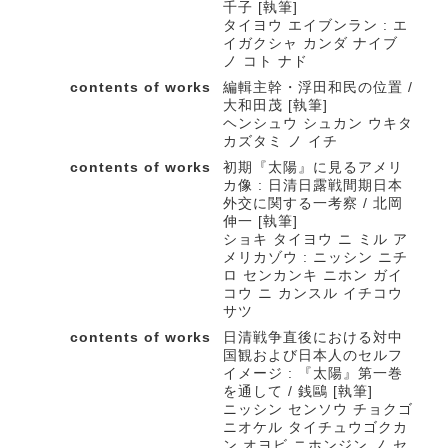
千子 [執筆]
タイヨウ エイブンラン : エ
イガクシャ カンダ ナイブ
ノ コト ナド
contents of works
編輯主幹・浮田和民の位置 /
大和田茂 [執筆]
ヘンシュウ シュカン ウキタ
カズタミ ノ イチ
contents of works
初期『太陽』に見るアメリ
カ像 : 日清日露戦間期日本
外交に関する一考察 / 北岡
伸一 [執筆]
ショキ タイヨウ ニ ミル ア
メリカゾウ : ニッシン ニチ
ロ センカンキ ニホン ガイ
コウ ニ カンスル イチコウ
サツ
contents of works
日清戦争直後における対中
国観および日本人のセルフ
イメージ : 『太陽』第一巻
を通して / 銭鷗 [執筆]
ニッシン センソウ チョクゴ
ニオケル タイチュウゴクカ
ン オヨビ ニホンジン ノ セ