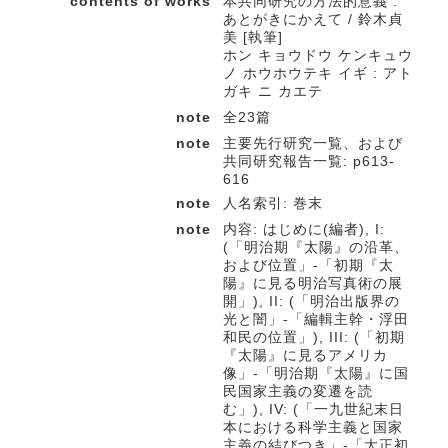
contents of works
本共同研究の方法的意義 :
あとがきにかえて / 鈴木貞
美 [執筆]
ホン キョウドウ ケンキュウ
ノ ホウホウテキ イギ : アト
ガキ ニ カエテ
note
全23篇
note
主要先行研究一覧、および
共同研究報告一覧: p613-
616
note
人名索引: 巻末
note
内容: はじめに(編者), I:
(「明治期『太陽』の沿革、
および位置」-「初期『太
陽』に見る明治写真術の展
開」), II: (「明治出版界の
光と闇」-「編輯主幹・浮田
和民の位置」), III: (「初期
『太陽』に見るアメリカ
像」-「明治期『太陽』に国
民国家主義の変遷を読
む」), IV: (「一九世紀末日
本における科学主義と国家
主義の結びつき」-「大正初