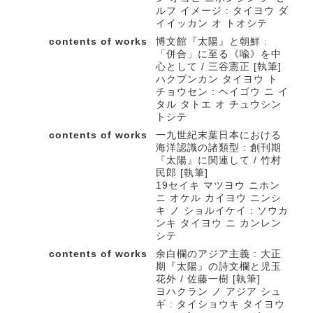
ルフ イメージ : タイヨウ ダ
イイッカン オ トオシテ
contents of works
博文館『太陽』と朝鮮 :
「併合」に至る《喩》を中
心として / 三谷憲正 [執筆]
ハクブンカン タイヨウ ト
チョウセン : ヘイゴウ ニ イ
タル タトエ オ チュウシン
トシテ
contents of works
一九世紀末葉日本における
海洋認識の諸類型 : 創刊期
『太陽』に関連して / 竹村
民郎 [執筆]
19セイキ マツヨウ ニホン
ニ オケル カイヨウ ニンシ
キ ノ ショルイケイ : ソウカ
ンキ タイヨウ ニ カンレン
シテ
contents of works
余白欄のアジア主義 : 大正
期『太陽』の詩文欄と児玉
花外 / 佐藤一樹 [執筆]
ヨハクラン ノ アジア シュ
ギ : タイショウキ タイヨウ