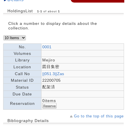
HoldingsList
1
-
1
of about
1
Click a number to display details about the
collection.
No.
0001
Volumes
Library
Mejiro
図目集密
Location
Call No
||051.3||Zas
Material ID
22200705
配架済
Status
Due Date
0items
Reservation
Go to the top of this page
Bibliography Details