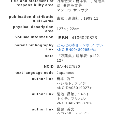
title and statement of
万葉散策 / 橋本哲二, 菊池昌
responsibility area
治, 桑原英文著
マンヨウ サンサク
publication,distributio
東京 : 新潮社 , 1999.11
n,etc.,area
physical description
127p ; 22cm
area
Volume Information
ISBN
4106020823
parent bibliography
とんぼの本||トンボ ノ ホン
link
<NC:BN00480295>//a
note
『万葉集』略年表: p122-
127
NCID
BA44627570
text language code
Japanese
author link
橋本, 哲二
ハシモト, テツジ
<NC:DA03019027>
author link
菊池, 昌治(1947-)
キクチ, マサハル
<NC:DA02825370>
author link
桑原, 英文
クワバラ, エイブン