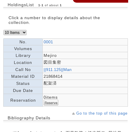
HoldingsList
1
-
1
of about
1
Click a number to display details about the
collection.
No.
0001
Volumes
Library
Mejiro
図目集密
Location
Call No
||911.125||Man
Material ID
21868414
配架済
Status
Due Date
0items
Reservation
Go to the top of this page
Bibliography Details