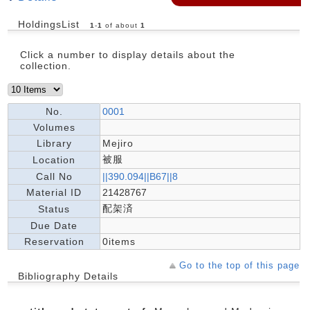
HoldingsList
1
-
1
of about
1
Click a number to display details about the
collection.
No.
0001
Volumes
Library
Mejiro
被服
Location
Call No
||390.094||B67||8
Material ID
21428767
配架済
Status
Due Date
Reservation
0items
Go to the top of this page
Bibliography Details