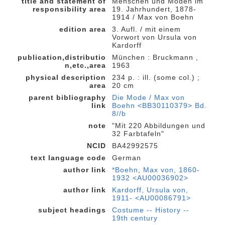
title and statement of
Menschen und Moden im
responsibility area
19. Jahrhundert, 1878-
1914 / Max von Boehn
edition area
3. Aufl. / mit einem
Vorwort von Ursula von
Kardorff
publication,distributio
München : Bruckmann ,
n,etc.,area
1963
physical description
234 p. : ill. (some col.) ;
area
20 cm
parent bibliography
Die Mode / Max von
link
Boehn <BB30110379> Bd.
8//b
note
"Mit 220 Abbildungen und
32 Farbtafeln"
NCID
BA42992575
text language code
German
author link
*Boehn, Max von, 1860-
1932 <AU00036902>
author link
Kardorff, Ursula von,
1911- <AU00086791>
subject headings
Costume -- History --
19th century