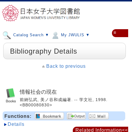
≡
Catalog Search ▼
My JWULIS ▼
Bibliography Details
Back to previous
情報社会の現在
前納弘武, 美ノ谷和成編著. -- 学文社, 1998.
<BB00080830>
Functions:
Details
Related Information<<