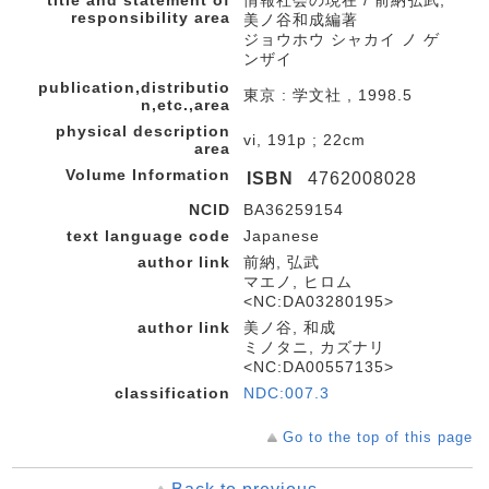
title and statement of
情報社会の現在 / 前納弘武,
responsibility area
美ノ谷和成編著
ジョウホウ シャカイ ノ ゲ
ンザイ
publication,distributio
東京 : 学文社 , 1998.5
n,etc.,area
physical description
vi, 191p ; 22cm
area
Volume Information
ISBN
4762008028
NCID
BA36259154
text language code
Japanese
author link
前納, 弘武
マエノ, ヒロム
<NC:DA03280195>
author link
美ノ谷, 和成
ミノタニ, カズナリ
<NC:DA00557135>
classification
NDC:007.3
Go to the top of this page