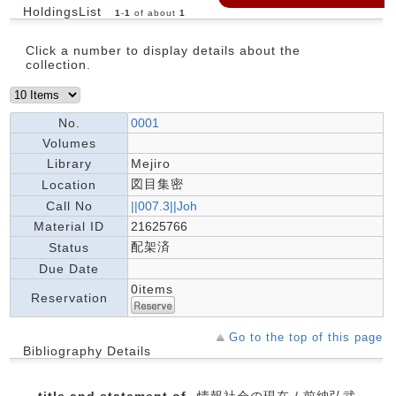
HoldingsList
1
-
1
of about
1
Click a number to display details about the
collection.
No.
0001
Volumes
Library
Mejiro
図目集密
Location
Call No
||007.3||Joh
Material ID
21625766
配架済
Status
Due Date
0items
Reservation
Go to the top of this page
Bibliography Details