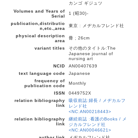
カンゴ ギジュツ
Volumes and Years of
1 (昭30)-
Serial
publication,distributio
東京 : メヂカルフレンド社
n,etc.,area
physical description
冊 ; 26cm
area
variant titles
その他のタイトル:The
Japanese journal of
nursing art
NCID
AN00407639
text language code
Japanese
frequency of
Monthly
publication code
ISSN
0449752X
relation bibliography
吸収前誌:婦長 / メヂカルフ
link
レンド社
<NC:AN00218443>
relation bibliography
継続前誌 :看護のBooks / メ
link
ジカルフレンド社
<NC:AN00046621>
author link
メヂカルフレンド社