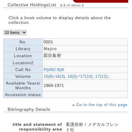
Collective HoldingsList
1
-
1
of about
1
Click a book volume to display details about the
collection.
No.
0001
Library
Mejiro
図目集密
Location
Location2
Call No
P||492.9||K
Volume
15(6)-16(3), 16(5)-*17(10), 17(12);;
Available Years/
1969-1971
Months
Accession status
Go to the top of this page
Bibliography Details
title and statement of
看護技術 / メヂカルフレン
responsibility area
ド社