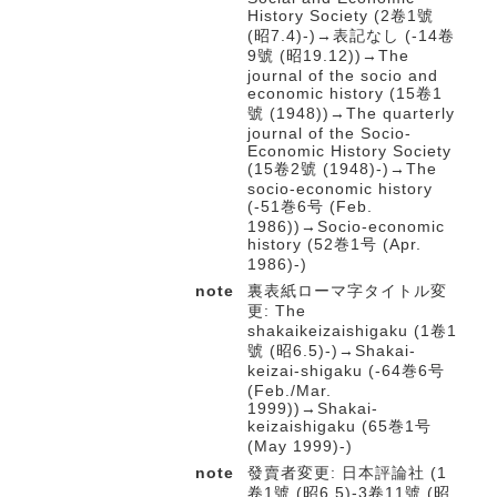
History Society (2卷1號
(昭7.4)-)→表記なし (-14卷
9號 (昭19.12))→The
journal of the socio and
economic history (15卷1
號 (1948))→The quarterly
journal of the Socio-
Economic History Society
(15卷2號 (1948)-)→The
socio-economic history
(-51巻6号 (Feb.
1986))→Socio-economic
history (52巻1号 (Apr.
1986)-)
note
裏表紙ローマ字タイトル変
更: The
shakaikeizaishigaku (1卷1
號 (昭6.5)-)→Shakai-
keizai-shigaku (-64巻6号
(Feb./Mar.
1999))→Shakai-
keizaishigaku (65巻1号
(May 1999)-)
note
發賣者変更: 日本評論社 (1
卷1號 (昭6.5)-3卷11號 (昭