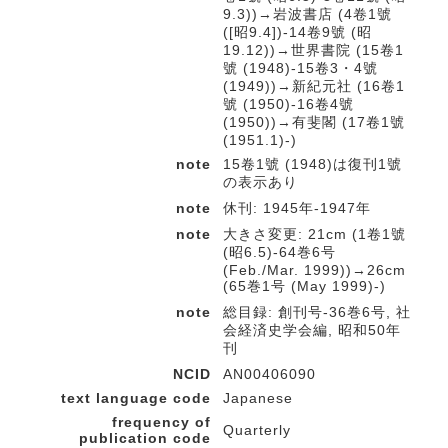
9.3))→岩波書店 (4卷1號
([昭9.4])-14卷9號 (昭
19.12))→世界書院 (15卷1
號 (1948)-15卷3・4號
(1949))→新紀元社 (16卷1
號 (1950)-16卷4號
(1950))→有斐閣 (17卷1號
(1951.1)-)
note
15卷1號 (1948)は復刊1號
の表示あり
note
休刊: 1945年-1947年
note
大きさ変更: 21cm (1卷1號
(昭6.5)-64巻6号
(Feb./Mar. 1999))→26cm
(65巻1号 (May 1999)-)
note
総目録: 創刊号-36巻6号, 社
会経済史学会編, 昭和50年
刊
NCID
AN00406090
text language code
Japanese
frequency of
Quarterly
publication code