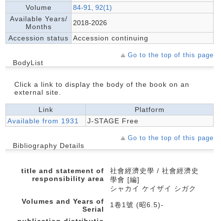
Volume
84-91, 92(1)
Available Years/
2018-2026
Months
Accession status
Accession continuing
Go to the top of this page
BodyList
Click a link to display the body of the book on an
external site.
Link
Platform
Available from 1931
J-STAGE Free
Go to the top of this page
Bibliography Details
title and statement of
社會經濟史學 / 社會經濟史
responsibility area
學會 [編]
シャカイ ケイザイ シガク
Volumes and Years of
1卷1號 (昭6.5)-
Serial