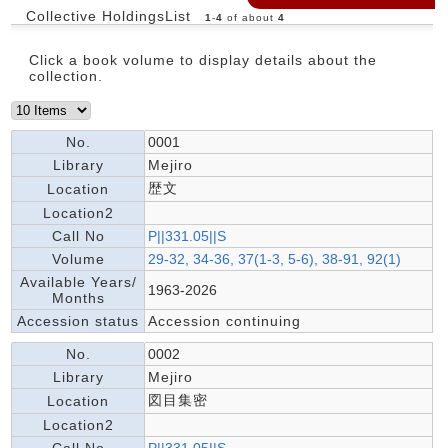
Collective HoldingsList
1
-
4
of about
4
Click a book volume to display details about the
collection.
No.
0001
Library
Mejiro
歴文
Location
Location2
Call No
P||331.05||S
Volume
29-32, 34-36, 37(1-3, 5-6), 38-91, 92(1)
Available Years/
1963-2026
Months
Accession status
Accession continuing
No.
0002
Library
Mejiro
図目集密
Location
Location2