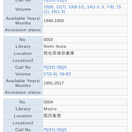
Call No
P||331.05||S
10(8), 12(7), 13(8-12), 14(1-3, 5, 7-8), 15
Volume
(1), 16(1-3)
Available Years/
1940-1950
Months
Accession status
No.
0003
Library
Nishi Ikuta
西生田保存書庫
Location
Location2
Call No
P||331.05||S
Volume
57(5-6), 58-83
Available Years/
1991-2017
Months
Accession status
No.
0004
Library
Mejiro
図目集密
Location
Location2
Call No
P||331.05||S