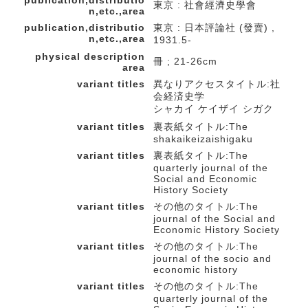
publication,distributio
東京 : 社會經濟史學會
n,etc.,area
publication,distributio
東京 : 日本評論社 (發賣) ,
n,etc.,area
1931.5-
physical description
冊 ; 21-26cm
area
variant titles
異なりアクセスタイトル:社
会経済史学
シャカイ ケイザイ シガク
variant titles
裏表紙タイトル:The
shakaikeizaishigaku
variant titles
裏表紙タイトル:The
quarterly journal of the
Social and Economic
History Society
variant titles
その他のタイトル:The
journal of the Social and
Economic History Society
variant titles
その他のタイトル:The
journal of the socio and
economic history
variant titles
その他のタイトル:The
quarterly journal of the