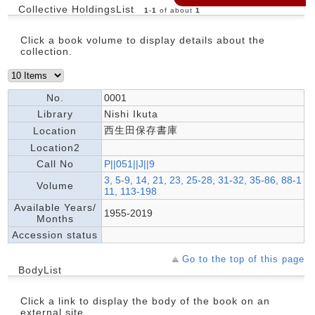
Collective HoldingsList
1
-
1
of about
1
Click a book volume to display details about the
collection.
No.
0001
Library
Nishi Ikuta
西生田保存書庫
Location
Location2
Call No
P||051||J||9
3, 5-9, 14, 21, 23, 25-28, 31-32, 35-86, 88-1
Volume
11, 113-198
Available Years/
1955-2019
Months
Accession status
Go to the top of this page
BodyList
Click a link to display the body of the book on an
external site.