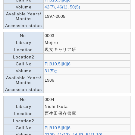
Call No
P||910.5||K||6
Volume
42(7), 46(1), 50(5)
Available Years/
1997-2005
Months
Accession status
No.
0003
Library
Mejiro
現女キャリア研
Location
Location2
Call No
P||910.5||K||6
Volume
31(5);;
Available Years/
1986
Months
Accession status
No.
0004
Library
Nishi Ikuta
西生田保存書庫
Location
Location2
Call No
P||910.5||K||6
Volume
27(6), 41(13), 44-53, 54(1-10)