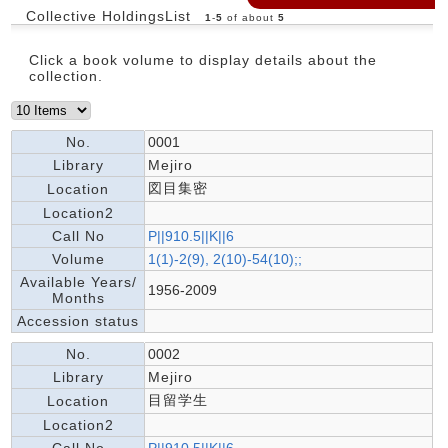
Collective HoldingsList
1
-
5
of about
5
Click a book volume to display details about the
collection.
No.
0001
Library
Mejiro
図目集密
Location
Location2
Call No
P||910.5||K||6
Volume
1(1)-2(9), 2(10)-54(10);;
Available Years/
1956-2009
Months
Accession status
No.
0002
Library
Mejiro
目留学生
Location
Location2