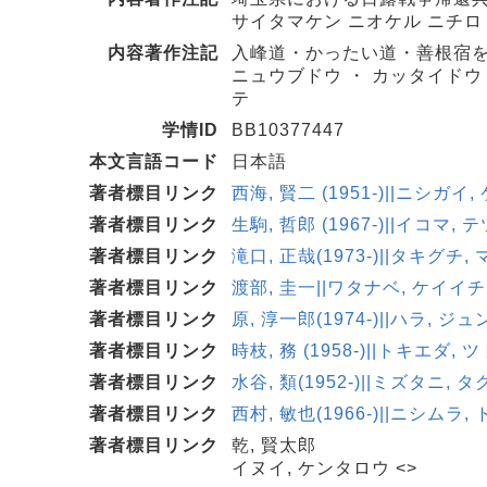
サイタマケン ニオケル ニチロ 
内容著作注記
入峰道・かったい道・善根宿を歩
ニュウブドウ ・ カッタイドウ 
テ
学情ID
BB10377447
本文言語コード
日本語
著者標目リンク
西海, 賢二 (1951-)||ニシガイ,
著者標目リンク
生駒, 哲郎 (1967-)||イコマ, 
著者標目リンク
滝口, 正哉(1973-)||タキグチ, 
著者標目リンク
渡部, 圭一||ワタナベ, ケイイチ <
著者標目リンク
原, 淳一郎(1974-)||ハラ, ジ
著者標目リンク
時枝, 務 (1958-)||トキエダ, ツ
著者標目リンク
水谷, 類(1952-)||ミズタニ, タ
著者標目リンク
西村, 敏也(1966-)||ニシムラ, 
著者標目リンク
乾, 賢太郎
イヌイ, ケンタロウ <>