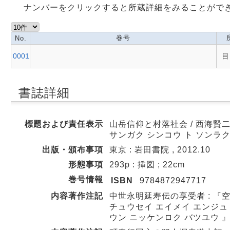
ナンバーをクリックすると所蔵詳細をみることがで
巻号
No.
0001
目
書誌詳細
標題および責任表示
山岳信仰と村落社会 / 西海賢
サンガク シンコウ ト ソンラ
出版・頒布事項
東京 : 岩田書院 , 2012.10
形態事項
293p : 挿図 ; 22cm
巻号情報
ISBN
9784872947717
内容著作注記
中世永明延寿伝の享受者 : 『
チュウセイ エイメイ エンジュ 
ウン ニッケンロク バツユウ 』