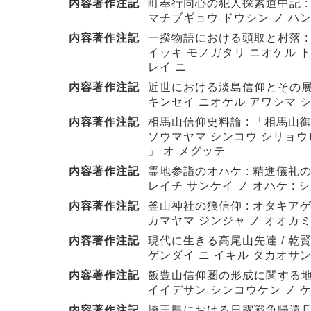
内容著作注記
町奉行同心の犯人探索道中記 :
マチブギョウ ドウシン ノ ハン
内容著作注記
一揆物語における頭取と村落 :
イッキ モノガタリ ニオケル ト
レイ ニ
内容著作注記
近世における淡島信仰とその展開
キンセイ ニオケル アワシマ シ
内容著作注記
相馬山信仰史料論 : 「相馬山
ソウマヤマ シンコウ シリョウロ
」 オ メグッテ
内容著作注記
霊地参詣のオハケ : 精進儀礼の
レイチ サンケイ ノ オハケ : 
内容著作注記
釜山神社の狼信仰 : オタキアゲ
カマヤマ ジンジャ ノ オオカミ
内容著作注記
現代に生きる高尾山先達 / 乾
ゲンダイ ニ イキル タカオサ
内容著作注記
飯豊山信仰圏の形成に関する地理
イイデサン シンコウケン ノ 
内容著作注記
埼玉県における日露戦争帰還兵士