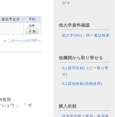
SFX
返却予定日
予約
他大学資料確認
0件
他大学(NII)：同一書誌検索
このページのTOPへ
他機関から取り寄せる
ILL複写依頼(コピー取り寄
せ)
ILL貸借依頼(現物借用)
駒哲郎
シュウ 』 『 ガ
購入依頼
追加学生購入希望・教員推