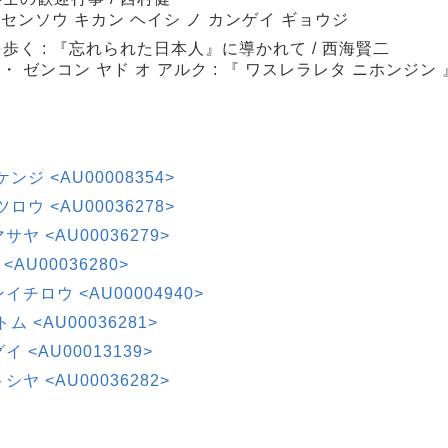
センソウ キカン ヘイシ ノ カンゲイ ギョウジ
く : 『忘れられた日本人』に導かれて / 西海賢二
・ ゼンコン ヤド オ アルク : 『 ワスレラレタ ニホンジン 
 ケンジ <AU00008354>
テツロウ <AU00036278>
マサヤ <AU00036279>
AU00036280>
ュンイチロウ <AU00004940>
トム <AU00036281>
グイ <AU00013139>
トシヤ <AU00036282>