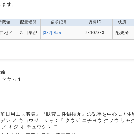
きます。
所蔵館
配置場所
請求記号
資料ID
状態
白地区
図目集密
||387||San
24107343
配架済
二編
ク シャカイ
空華日用工夫略集』『臥雲日件録抜尤』の記事を中心に / 生
デン ノ キョウジュシャ : 『 クウゲ ニチヨウ クフウ リャク
 ノ キジ オ チュウシン ニ