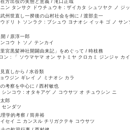
 在方出役の実態と意義 / 滝口正哉
ニン タンサク ドウチュウキ : ザイカタ シュツヤク ノ ジッ
 武州世直し一揆後の山村社会を例に / 渡部圭一
ウドリ ト ソンラク : ブシュウ ヨナオシ イッキ ゴ ノ サン
 / 原淳一郎
ンコウ ト ソノ テンカイ
御里宮黒髪神社開闢由来記」をめぐって / 時枝務
ン : 「 ソウマヤマ オン サトミヤ クロカミ ジンジャ カ
見直しから / 水谷類
ショウジン ギレイ ノ ミナオシ カラ
の考察を中心に / 西村敏也
 シンコウ : オタキアゲ ノ コウサツ オ チュウシン ニ
賢太郎
ン センダツ
学的考察 / 筒井裕
ケイセイ ニ カンスル チリガクテキ コウサツ
の歓迎行事 / 西村健