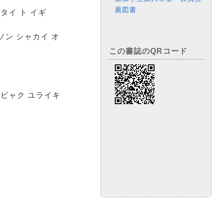
薦図書
タイ ト イギ
ソン シャカイ オ
この書誌のQRコード
イビャク ユライキ