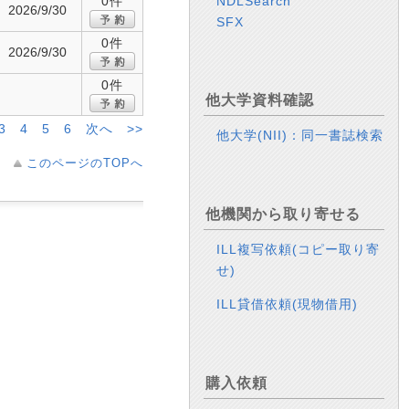
0件
NDLSearch
2026/9/30
SFX
0件
2026/9/30
0件
他大学資料確認
3
4
5
6
次へ
>>
他大学(NII)：同一書誌検索
このページのTOPへ
他機関から取り寄せる
ILL複写依頼(コピー取り寄
せ)
ILL貸借依頼(現物借用)
購入依頼