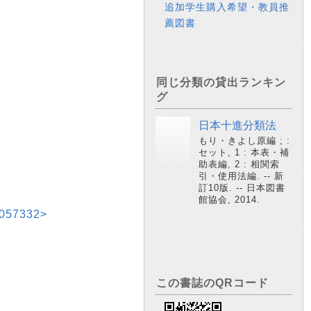
追加学生購入希望・教員推
薦図書
同じ分類の貸出ランキン
グ
日本十進分類法
もり・きよし原編 ; :
セット, 1 : 本表・補
助表編, 2 : 相関索
引・使用法編. -- 新
訂10版. -- 日本図書
館協会, 2014.
7332>
この書誌のQRコード