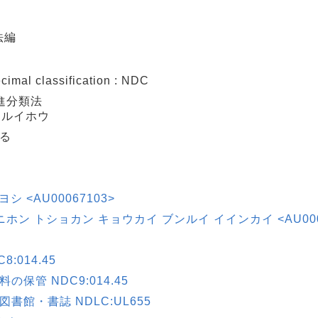
法編
l classification : NDC
進分類法
ンルイホウ
る
 キヨシ <AU00067103>
ホン トショカン キョウカイ ブンルイ イインカイ <AU0005
:014.45
保管 NDC9:014.45
館・書誌 NDLC:UL655