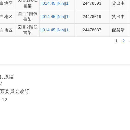
図目2階低
白地区
||014.45||Nih||1
24478593
貸出中
書架
図目2階低
白地区
||014.45||Nih||1
24478619
貸出中
書架
図目2階低
白地区
||014.45||Nih||1
24478637
配架済
書架
1
2
よし原編
ウ
分類委員会改訂
.12