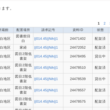
きます。
1
2
所蔵館
配置場所
請求記号
資料ID
状態
図書館目
白地区
||014.45||Nih||1
24471402
配架済
白
白地区
家経
||014.45||Nih||1
24472052
配架済
図目2階低
白地区
||014.45||Nih||1
24478495
貸出中
書架
図目2階低
白地区
||014.45||Nih||1
24478510
配架済
書架
図目2階低
白地区
||014.45||Nih||1
24478539
貸出中
書架
図目2階低
白地区
||014.45||Nih||1
24478557
配架済
書架
図目2階低
白地区
||014.45||Nih||1
24478575
配架済
書架