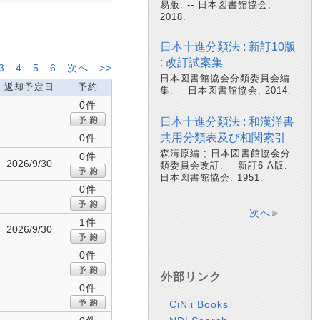
易版. -- 日本図書館協会,
2018.
日本十進分類法 : 新訂10版
: 改訂試案集
3
4
5
6
次へ
>>
日本図書館協会分類委員会編
返却予定日
予約
集. -- 日本図書館協会, 2014.
0件
日本十進分類法 : 和漢洋書
共用分類表及び相関索引
0件
森清原編 ; 日本図書館協会分
0件
2026/9/30
類委員会改訂. -- 新訂6-A版. --
日本図書館協会, 1951.
0件
次へ
1件
2026/9/30
0件
外部リンク
0件
CiNii Books