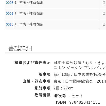
1 : 本表・補助表編
0008
目
1 : 本表・補助表編
0009
目
1 : 本表・補助表編
0010
目
書誌詳細
標題および責任表示
日本十進分類法 / もり・き
ニホン ジッシン ブンルイホ
版事項
新訂10版 / 日本図書館協会
出版・頒布事項
東京 : 日本図書館協会 , 2014
形態事項
2冊 ; 27cm
巻号情報
巻次等
: セット
ISBN
9784820414131