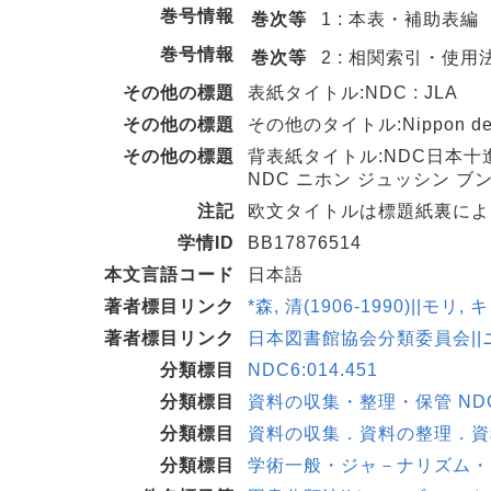
巻号情報
巻次等
1 : 本表・補助表編
巻号情報
巻次等
2 : 相関索引・使用
その他の標題
表紙タイトル:NDC : JLA
その他の標題
その他のタイトル:Nippon decima
その他の標題
背表紙タイトル:NDC日本十
NDC ニホン ジュッシン ブ
注記
欧文タイトルは標題紙裏によ
学情ID
BB17876514
本文言語コード
日本語
著者標目リンク
*森, 清(1906-1990)||モリ,
著者標目リンク
日本図書館協会分類委員会||ニ
分類標目
NDC6:014.451
分類標目
資料の収集・整理・保管 NDC8
分類標目
資料の収集．資料の整理．資料の
分類標目
学術一般・ジャ－ナリズム・図書