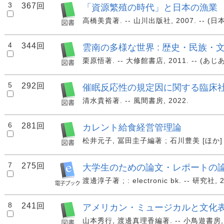
3
367回
「資源繁殖の時代」と日本の漁業
高橋美貴著. -- 山川出版社, 2007. -- (日
4
344回
雲南の多様な世界 : 歴史・民族・
栗原悟著. -- 大修館書店, 2011. -- (あじあ
5
292回
催眠反応性の規定因に関する臨床
清水貴裕著. -- 風間書房, 2022.
6
281回
カレント給食経営管理論
松井元子, 冨田圭子編著 ; 石川豊美 [ほか] 共著.
7
275回
大学生のための論文・レポートの
渡邊淳子著 ; : electronic bk. -- 研究社, 2
8
241回
アメリカン・ミュージカルと文化
山本秀行, 渡邊真理香編著. -- 小鳥遊書房, 