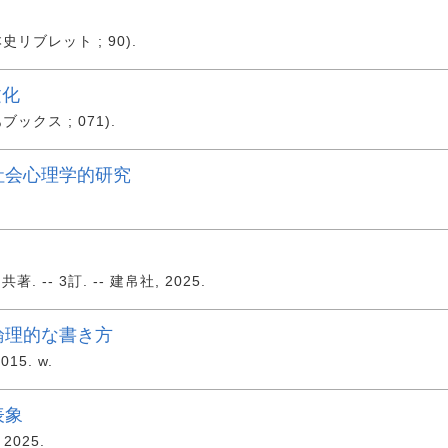
本史リブレット ; 90).
文化
ブックス ; 071).
社会心理学的研究
 -- 3訂. -- 建帛社, 2025.
論理的な書き方
015. w.
表象
2025.