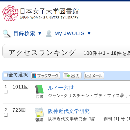
目録検索 ▼
My JWULIS ▼
アクセスランキング
100件中
1
－
10
件を
全て選択
1
1011回
ルイ十六世
ジャン=クリスチャン・プティフィス著 ; 玉田敦子
2
723回
阪神近代文学研究
阪神近代文学研究会 [編]. -- 創刊 [1] 号 (1